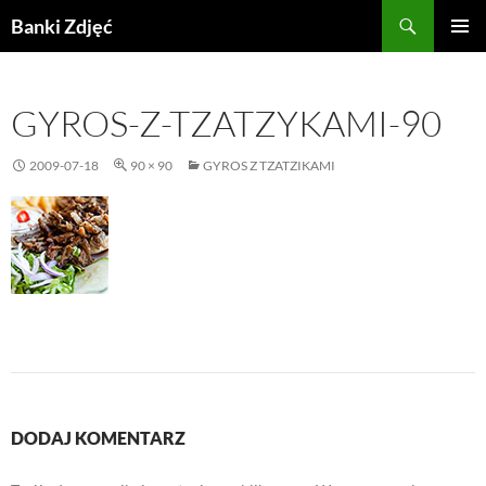
Przejdź
Szukaj
Banki Zdjęć
do
MENU
treści
GŁÓWN
GYROS-Z-TZATZYKAMI-90
2009-07-18
90 × 90
GYROS Z TZATZIKAMI
DODAJ KOMENTARZ