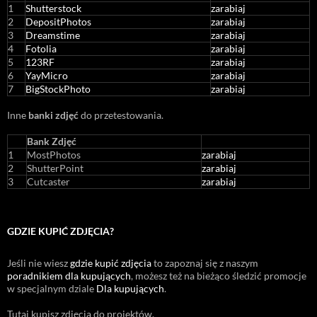
1
Shutterstock
zarabiaj
2
DepositPhotos
zarabiaj
3
Dreamstime
zarabiaj
4
Fotolia
zarabiaj
5
123RF
zarabiaj
6
YayMicro
zarabiaj
7
BigStockPhoto
zarabiaj
Inne
banki zdjęć
do przetestowania.
Bank Zdjęć
1
MostPhotos
zarabiaj
2
ShutterPoint
zarabiaj
3
Cutcaster
zarabiaj
GDZIE KUPIĆ ZDJĘCIA?
Jeśli nie wiesz
gdzie kupić zdjęcia
to zapoznaj się z naszym
poradnikiem dla kupujących
, możesz też na bieżąco śledzić promocje
w specjalnym dziale
Dla kupujących
.
Tutaj kupisz zdjęcia do projektów.