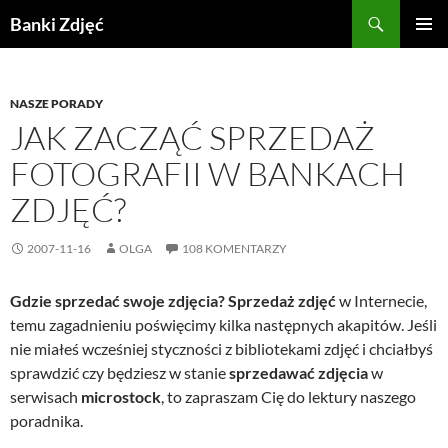
Przejdź
Szukaj
Banki Zdjęć
do
MENU
treści
GŁÓWN
NASZE PORADY
JAK ZACZĄĆ SPRZEDAŻ
FOTOGRAFII W BANKACH
ZDJĘĆ?
2007-11-16
OLGA
108 KOMENTARZY
Gdzie sprzedać swoje zdjęcia? Sprzedaż zdjęć
w Internecie,
temu zagadnieniu poświęcimy kilka następnych akapitów. Jeśli
nie miałeś wcześniej styczności z bibliotekami zdjęć i chciałbyś
sprawdzić czy będziesz w stanie
sprzedawać zdjęcia
w
serwisach
microstock
, to zapraszam Cię do lektury naszego
poradnika.