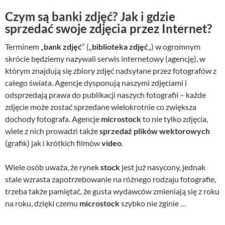
Czym są banki zdjęć? Jak i gdzie
sprzedać swoje zdjęcia przez Internet?
Terminem „
bank zdjęć
” („
biblioteka zdjęć
„) w ogromnym
skrócie będziemy nazywali serwis internetowy (agencję), w
którym znajdują się zbiory zdjęć nadsyłane przez fotografów z
całego świata. Agencje dysponują naszymi zdjęciami i
odsprzedają prawa do publikacji naszych fotografii – każde
zdjęcie może zostać sprzedane wielokrotnie co zwiększa
dochody fotografa. Agencje
microstock
to nie tylko zdjęcia,
wiele z nich prowadzi także
sprzedaż plików wektorowych
(grafik) jak i krótkich filmów
video
.
Wiele osób uważa, że rynek
stock
jest już nasycony, jednak
stale wzrasta zapotrzebowanie na różnego rodzaju fotografie,
trzeba także pamiętać, że gusta wydawców zmieniają się z roku
na roku, dzięki czemu
microstock
szybko nie zginie …