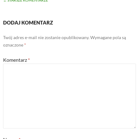
NAWIGACJA
← STARSZE KOMENTARZE
PO
KOMENTARZACH
DODAJ KOMENTARZ
Twój adres e-mail nie zostanie opublikowany.
Wymagane pola są
oznaczone
*
Komentarz
*