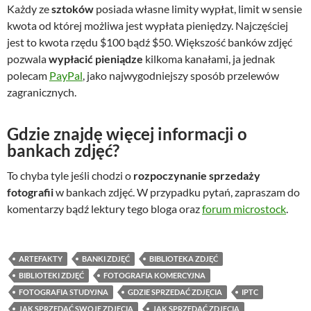
Każdy ze
sztoków
posiada własne limity wypłat, limit w sensie
kwota od której możliwa jest wypłata pieniędzy. Najczęściej
jest to kwota rzędu $100 bądź $50. Większość banków zdjęć
pozwala
wypłacić pieniądze
kilkoma kanałami, ja jednak
polecam
PayPal
, jako najwygodniejszy sposób przelewów
zagranicznych.
Gdzie znajdę więcej informacji o
bankach zdjęć?
To chyba tyle jeśli chodzi o
rozpoczynanie sprzedaży
fotografii
w bankach zdjęć. W przypadku pytań, zapraszam do
komentarzy bądź lektury tego bloga oraz
forum microstock
.
ARTEFAKTY
BANKI ZDJĘĆ
BIBLIOTEKA ZDJĘĆ
BIBLIOTEKI ZDJĘĆ
FOTOGRAFIA KOMERCYJNA
FOTOGRAFIA STUDYJNA
GDZIE SPRZEDAĆ ZDJĘCIA
IPTC
JAK SPRZEDAĆ SWOJE ZDJĘCIA
JAK SPRZEDAĆ ZDJĘCIA