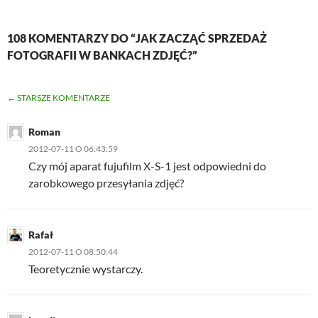
108 KOMENTARZY DO “JAK ZACZĄĆ SPRZEDAŻ
FOTOGRAFII W BANKACH ZDJĘĆ?”
NAWIGACJA
← STARSZE KOMENTARZE
PO
Roman
KOMENTARZACH
2012-07-11 O 06:43:59
Czy mój aparat fujufilm X-S-1 jest odpowiedni do
zarobkowego przesyłania zdjęć?
Rafał
2012-07-11 O 08:50:44
Teoretycznie wystarczy.