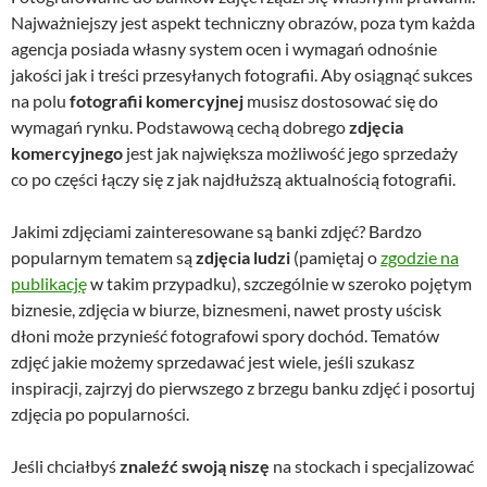
Najważniejszy jest aspekt techniczny obrazów, poza tym każda
agencja posiada własny system ocen i wymagań odnośnie
jakości jak i treści przesyłanych fotografii. Aby osiągnąć sukces
na polu
fotografii komercyjnej
musisz dostosować się do
wymagań rynku. Podstawową cechą dobrego
zdjęcia
komercyjnego
jest jak największa możliwość jego sprzedaży
co po części łączy się z jak najdłuższą aktualnością fotografii.
Jakimi zdjęciami zainteresowane są banki zdjęć? Bardzo
popularnym tematem są
zdjęcia ludzi
(pamiętaj o
zgodzie na
publikację
w takim przypadku), szczególnie w szeroko pojętym
biznesie, zdjęcia w biurze, biznesmeni, nawet prosty uścisk
dłoni może przynieść fotografowi spory dochód. Tematów
zdjęć jakie możemy sprzedawać jest wiele, jeśli szukasz
inspiracji, zajrzyj do pierwszego z brzegu banku zdjęć i posortuj
zdjęcia po popularności.
Jeśli chciałbyś
znaleźć swoją niszę
na stockach i specjalizować