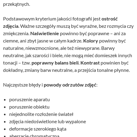
przekątnych.
Podstawowym kryterium jakości fotografii jest
ostrość
zdjęcia
. Ważne szczegóły muszą być wyraźne, bez rozmycia czy
zmiękczenia.
Naświetlenie
powinno być poprawne – ani za
ciemne, ani zbyt jasne w całym kadrze.
Kolory
powinny być
naturalne, niewzmocnione, ale też niewyprane. Barwy
neutralne, jak szarości i biele, nie mogą mieć domieszek innych
tonacji – tzw.
poprawny balans bieli
.
Kontrast
powinien być
dokładny, zmiany barw neutralne, a przejścia tonalne płynne.
Najczęstsze błędy i
powody odrzutów zdjęć
:
poruszenie aparatu
poruszenie obiektu
niejednolite rozłożenie świateł
zdjęcia niedoświetlone lub wypalone
deformacje szerokiego kąta
aberracje chromatyczna