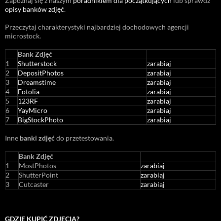
Zapoznaj się z naszym
poradnikiem dla początkujących
lub sprawdź
opisy banków zdjęć
.
Przeczytaj charakterystyki najbardziej dochodowych agencji
microstock
.
Bank Zdjęć
1
Shutterstock
zarabiaj
2
DepositPhotos
zarabiaj
3
Dreamstime
zarabiaj
4
Fotolia
zarabiaj
5
123RF
zarabiaj
6
YayMicro
zarabiaj
7
BigStockPhoto
zarabiaj
Inne
banki zdjęć
do przetestowania.
Bank Zdjęć
1
MostPhotos
zarabiaj
2
ShutterPoint
zarabiaj
3
Cutcaster
zarabiaj
GDZIE KUPIĆ ZDJĘCIA?