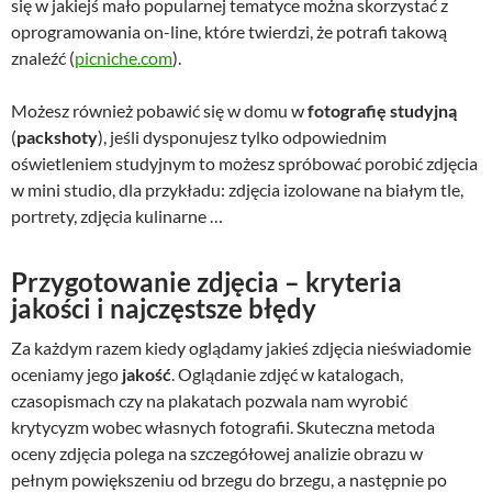
się w jakiejś mało popularnej tematyce można skorzystać z
oprogramowania on-line, które twierdzi, że potrafi takową
znaleźć (
picniche.com
).
Możesz również pobawić się w domu w
fotografię studyjną
(
packshoty
), jeśli dysponujesz tylko odpowiednim
oświetleniem studyjnym to możesz spróbować porobić zdjęcia
w mini studio, dla przykładu: zdjęcia izolowane na białym tle,
portrety, zdjęcia kulinarne …
Przygotowanie zdjęcia – kryteria
jakości i najczęstsze błędy
Za każdym razem kiedy oglądamy jakieś zdjęcia nieświadomie
oceniamy jego
jakość
. Oglądanie zdjęć w katalogach,
czasopismach czy na plakatach pozwala nam wyrobić
krytycyzm wobec własnych fotografii. Skuteczna metoda
oceny zdjęcia polega na szczegółowej analizie obrazu w
pełnym powiększeniu od brzegu do brzegu, a następnie po