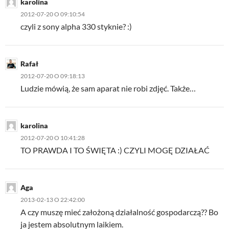
karolina
2012-07-20 O 09:10:54
czyli z sony alpha 330 styknie? :)
Rafał
2012-07-20 O 09:18:13
Ludzie mówią, że sam aparat nie robi zdjęć. Także…
karolina
2012-07-20 O 10:41:28
TO PRAWDA I TO ŚWIĘTA :) CZYLI MOGĘ DZIAŁAĆ
Aga
2013-02-13 O 22:42:00
A czy muszę mieć założoną działalność gospodarczą?? Bo
ja jestem absolutnym laikiem.