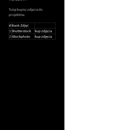
Tutaj kupisz zdjęcia do
projektów.
#
Bank Zdjęć
1
Shutterstock
kup zdjęcia
2
iStockphoto
kup zdjęcia