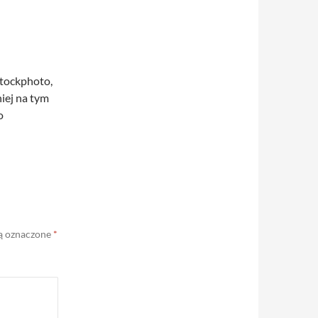
Stockphoto,
iej na tym
o
ą oznaczone
*