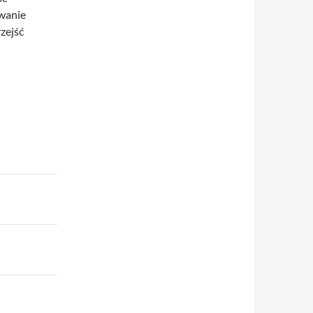
owanie
zejść
!