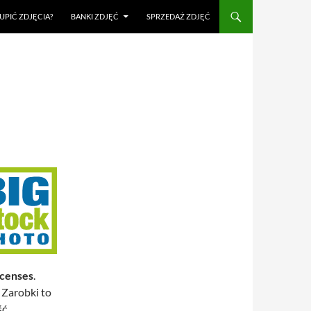
UPIĆ ZDJĘCIA?
BANKI ZDJĘĆ
SPRZEDAŻ ZDJĘĆ
icenses
.
 Zarobki to
ść