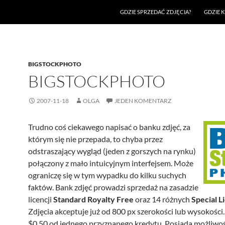
GDZIE SPRZEDAĆ ZDJĘCIA?
GDZIE K
BIGSTOCKPHOTO
BIGSTOCKPHOTO
2007-11-18
OLGA
JEDEN KOMENTARZ
Trudno coś ciekawego napisać o banku zdjęć, za
którym się nie przepada, to chyba przez
odstraszający wygląd (jeden z gorszych na rynku)
połączony z mało intuicyjnym interfejsem. Może
ograniczę się w tym wypadku do kilku suchych
faktów. Bank zdjęć prowadzi sprzedaż na zasadzie
licencji
Standard Royalty Free
oraz 14 różnych
Special L
Zdjęcia akceptuje już od 800 px szerokości lub wysokości.
$0.50 od jednego przyznanego kredytu. Posiada możliwo