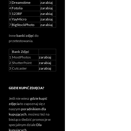
3
Dreamstime
zarabiaj
4
Fotolia
zarabiaj
5
123RF
zarabiaj
6
YayMicro
zarabiaj
7
BigStockPhoto
zarabiaj
Inne
banki zdjęć
do
przetestowania.
Bank Zdjęć
1
MostPhotos
zarabiaj
2
ShutterPoint
zarabiaj
3
Cutcaster
zarabiaj
GDZIE KUPIĆ ZDJĘCIA?
Jeśli nie wiesz
gdzie kupić
zdjęcia
to zapoznaj się z
naszym
poradnikiem dla
kupujących
, możesz też na
bieżąco śledzić promocje w
specjalnym dziale
Dla
kupujących
.