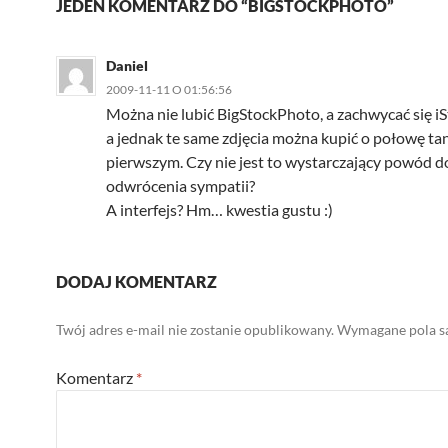
JEDEN KOMENTARZ DO “BIGSTOCKPHOTO”
Daniel
2009-11-11 O 01:56:56
Można nie lubić BigStockPhoto, a zachwycać się i
a jednak te same zdjęcia można kupić o połowę tan
pierwszym. Czy nie jest to wystarczający powód d
odwrócenia sympatii?
A interfejs? Hm… kwestia gustu :)
DODAJ KOMENTARZ
Twój adres e-mail nie zostanie opublikowany.
Wymagane pola s
Komentarz
*