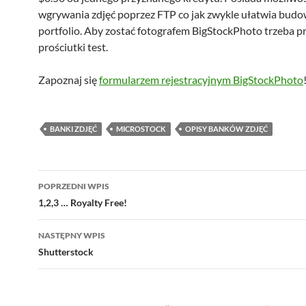
wgrywania zdjęć poprzez FTP co jak zwykle ułatwia bud
portfolio. Aby zostać fotografem BigStockPhoto trzeba pr
prościutki test.
Zapoznaj się
formularzem rejestracyjnym BigStockPhoto
BANKI ZDJĘĆ
MICROSTOCK
OPISY BANKÓW ZDJĘĆ
Nawigacja
POPRZEDNI WPIS
wpisu
1,2,3 … Royalty Free!
NASTĘPNY WPIS
Shutterstock