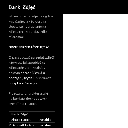
Szukaj
Banki Zdjęć
Przejdź
gdzie sprzedać zdjęcia – gdzie
kupić zdjęcia – fotografia
do
stockowa – zarabianie na
treści
zdjęciach – sprzedaż zdjęć –
microstock
GDZIE SPRZEDAĆ ZDJĘCIA?
Chcesz zacząć
sprzedaż zdjęć
?
Nie wiesz
jak zarabiać na
zdjęciach
? Zapoznaj się z
naszym
poradnikiem dla
początkujących
lub sprawdź
opisy banków zdjęć
.
Przeczytaj charakterystyki
najbardziej dochodowych
agencji
microstock
.
Bank Zdjęć
1
Shutterstock
zarabiaj
2
DepositPhotos
zarabiaj