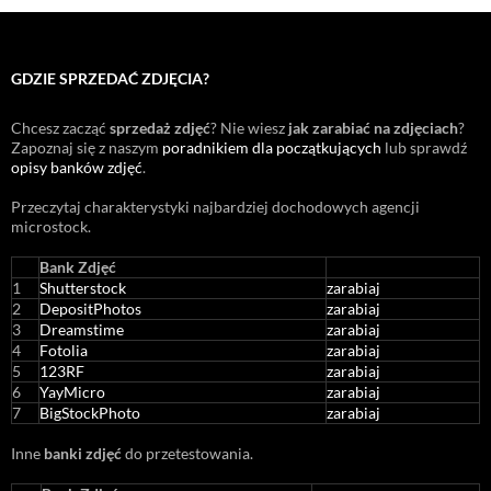
GDZIE SPRZEDAĆ ZDJĘCIA?
Chcesz zacząć
sprzedaż zdjęć
? Nie wiesz
jak zarabiać na zdjęciach
?
Zapoznaj się z naszym
poradnikiem dla początkujących
lub sprawdź
opisy banków zdjęć
.
Przeczytaj charakterystyki najbardziej dochodowych agencji
microstock
.
Bank Zdjęć
1
Shutterstock
zarabiaj
2
DepositPhotos
zarabiaj
3
Dreamstime
zarabiaj
4
Fotolia
zarabiaj
5
123RF
zarabiaj
6
YayMicro
zarabiaj
7
BigStockPhoto
zarabiaj
Inne
banki zdjęć
do przetestowania.