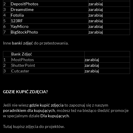
2
DepositPhotos
zarabiaj
3
Dreamstime
zarabiaj
4
Fotolia
zarabiaj
5
123RF
zarabiaj
6
YayMicro
zarabiaj
7
BigStockPhoto
zarabiaj
Inne
banki zdjęć
do przetestowania.
Bank Zdjęć
1
MostPhotos
zarabiaj
2
ShutterPoint
zarabiaj
3
Cutcaster
zarabiaj
GDZIE KUPIĆ ZDJĘCIA?
Jeśli nie wiesz
gdzie kupić zdjęcia
to zapoznaj się z naszym
poradnikiem dla kupujących
, możesz też na bieżąco śledzić promocje
w specjalnym dziale
Dla kupujących
.
Tutaj kupisz zdjęcia do projektów.