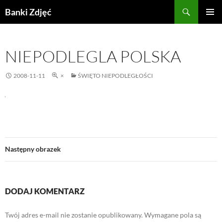
Przejdź
Szukaj
Banki Zdjęć
do
MENU
treści
GŁÓWN
NIEPODLEGLA POLSKA
2008-11-11
×
ŚWIĘTO NIEPODLEGŁOŚCI
Następny obrazek
DODAJ KOMENTARZ
Twój adres e-mail nie zostanie opublikowany.
Wymagane pola są