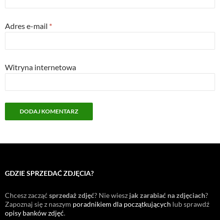
Adres e-mail
*
Witryna internetowa
GDZIE SPRZEDAĆ ZDJĘCIA?
Chcesz zacząć
sprzedaż zdjęć
? Nie wiesz
jak zarabiać na zdjęciach
?
Zapoznaj się z naszym
poradnikiem dla początkujących
lub sprawdź
opisy banków zdjęć
.