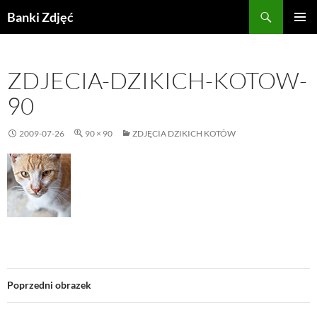
Przejdź
Szukaj
Banki Zdjęć
do
MENU
treści
GŁÓWN
ZDJECIA-DZIKICH-KOTOW-
90
2009-07-26
90 × 90
ZDJĘCIA DZIKICH KOTÓW
Poprzedni obrazek