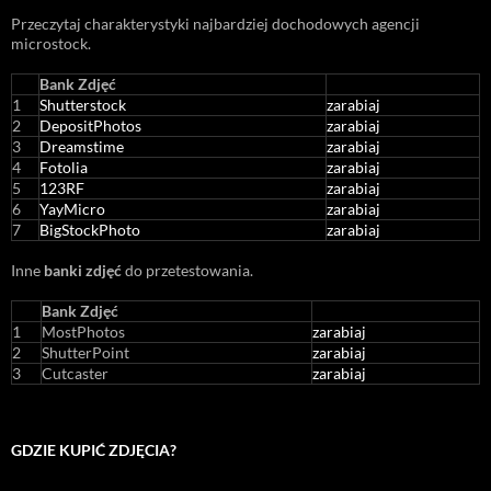
Przeczytaj charakterystyki najbardziej dochodowych agencji
microstock
.
Bank Zdjęć
1
Shutterstock
zarabiaj
2
DepositPhotos
zarabiaj
3
Dreamstime
zarabiaj
4
Fotolia
zarabiaj
5
123RF
zarabiaj
6
YayMicro
zarabiaj
7
BigStockPhoto
zarabiaj
Inne
banki zdjęć
do przetestowania.
Bank Zdjęć
1
MostPhotos
zarabiaj
2
ShutterPoint
zarabiaj
3
Cutcaster
zarabiaj
GDZIE KUPIĆ ZDJĘCIA?