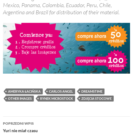
Mexico, Panama, Colombia, Ecuador, Peru, Chile,
Argentina and Brazil for distribution of their material.
AMERYKA ŁACIŃSKA
CARLOS ANGEL
DREAMSTIME
OTHER IMAGES
RYNEK MICROSTOCK
ZDJĘCIA STOCOWE
Nawigacja
POPRZEDNI WPIS
wpisu
Yuri nie miał czasu