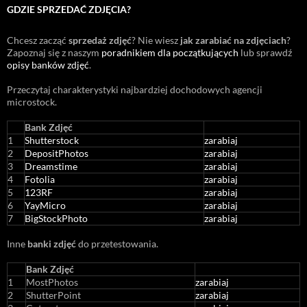
GDZIE SPRZEDAĆ ZDJĘCIA?
Chcesz zacząć
sprzedaż zdjęć
? Nie wiesz
jak zarabiać na zdjęciach
?
Zapoznaj się z naszym
poradnikiem dla początkujących
lub sprawdź
opisy banków zdjęć
.
Przeczytaj charakterystyki najbardziej dochodowych agencji
microstock
.
Bank Zdjęć
1
Shutterstock
zarabiaj
2
DepositPhotos
zarabiaj
3
Dreamstime
zarabiaj
4
Fotolia
zarabiaj
5
123RF
zarabiaj
6
YayMicro
zarabiaj
7
BigStockPhoto
zarabiaj
Inne
banki zdjęć
do przetestowania.
Bank Zdjęć
1
MostPhotos
zarabiaj
2
ShutterPoint
zarabiaj