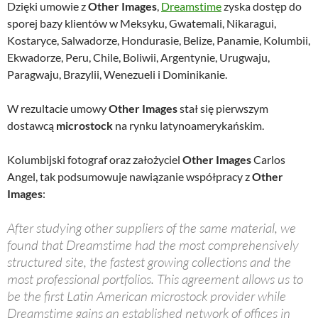
Dzięki umowie z
Other Images
,
Dreamstime
zyska dostęp do
sporej bazy klientów w Meksyku, Gwatemali, Nikaragui,
Kostaryce, Salwadorze, Hondurasie, Belize, Panamie, Kolumbii,
Ekwadorze, Peru, Chile, Boliwii, Argentynie, Urugwaju,
Paragwaju, Brazylii, Wenezueli i Dominikanie.
W rezultacie umowy
Other Images
stał się pierwszym
dostawcą
microstock
na rynku latynoamerykańskim.
Kolumbijski fotograf oraz założyciel
Other Images
Carlos
Angel, tak podsumowuje nawiązanie współpracy z
Other
Images
:
After studying other suppliers of the same material, we
found that Dreamstime had the most comprehensively
structured site, the fastest growing collections and the
most professional portfolios. This agreement allows us to
be the first Latin American microstock provider while
Dreamstime gains an established network of offices in