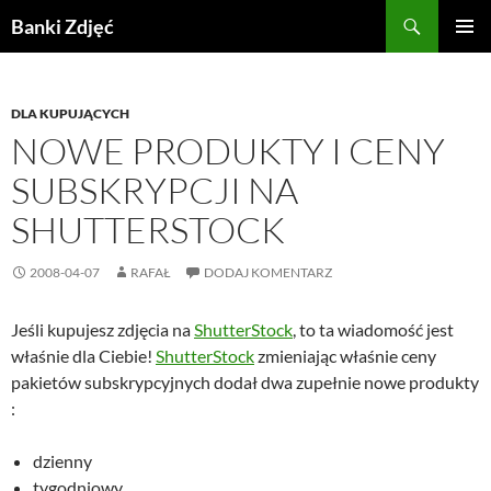
Przejdź
Szukaj
Banki Zdjęć
do
MENU
treści
GŁÓWN
DLA KUPUJĄCYCH
NOWE PRODUKTY I CENY
SUBSKRYPCJI NA
SHUTTERSTOCK
2008-04-07
RAFAŁ
DODAJ KOMENTARZ
Jeśli kupujesz zdjęcia na
ShutterStock
, to ta wiadomość jest
właśnie dla Ciebie!
ShutterStock
zmieniając właśnie ceny
pakietów subskrypcyjnych dodał dwa zupełnie nowe produkty
:
dzienny
tygodniowy