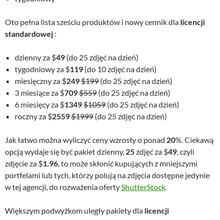
Oto pełna lista sześciu produktów i nowy cennik dla
licencji
standardowej
:
dzienny za $
49
(do 25 zdjęć na dzień)
tygodniowy za $
119
(do 10 zdjęć na dzień)
miesięczny za $
249
$199
(do 25 zdjęć na dzień)
3 miesiące za $
709
$559
(do 25 zdjęć na dzień)
6 miesięcy za $
1349
$1059
(do 25 zdjęć na dzień)
roczny za $
2559
$1999
(do 25 zdjęć na dzień)
Jak łatwo można wyliczyć ceny wzrosły o ponad
20
%. Ciekawą
opcją wydaje się być pakiet dzienny,
25
zdjęć za $
49
, czyli
zdjęcie za $
1.96
, to może skłonić kupujących z mniejszymi
portfelami lub tych, którzy polują na zdjęcia dostępne jedynie
w tej agencji, do rozważenia oferty
ShutterStock
.
Większym podwyżkom uległy pakiety dla
licencji