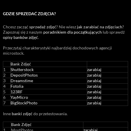
GDZIE SPRZEDAĆ ZDJĘCIA?
Chcesz zacząć
sprzedaż zdjęć
? Nie wiesz
jak zarabiać na zdjęciach
?
Zapoznaj się z naszym
poradnikiem dla początkujących
lub sprawdź
opisy banków zdjęć
.
Przeczytaj charakterystyki najbardziej dochodowych agencji
microstock
.
Bank Zdjęć
1
Shutterstock
zarabiaj
2
DepositPhotos
zarabiaj
3
Dreamstime
zarabiaj
4
Fotolia
zarabiaj
5
123RF
zarabiaj
6
YayMicro
zarabiaj
7
BigStockPhoto
zarabiaj
Inne
banki zdjęć
do przetestowania.
Bank Zdjęć
1
MostPhotos
zarabiaj