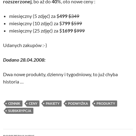
rozszerzonej
, bo aż do
40
%, oto nowe ceny :
miesięczny (5 zdjęć) za $
499
$349
miesięczny (10 zdjęć) za $
799
$599
miesięczny (25 zdjęć) za $
1699
$999
Udanych zakupów :-)
Dodano 28.04.2008:
Dwa nowe produkty, dzienny i tygodniowy, to już chyba
historia …
CENNIK
CENY
PAKIETY
PODWYŻKA
PRODUKTY
SUBSKRYPCJA
Nawigacja