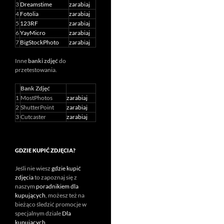
3
Dreamstime
zarabiaj
4
Fotolia
zarabiaj
5
123RF
zarabiaj
6
YayMicro
zarabiaj
7
BigStockPhoto
zarabiaj
Inne
banki zdjęć
do
przetestowania.
Bank Zdjęć
1
MostPhotos
zarabiaj
2
ShutterPoint
zarabiaj
3
Cutcaster
zarabiaj
GDZIE KUPIĆ ZDJĘCIA?
Jeśli nie wiesz
gdzie kupić
zdjęcia
to zapoznaj się z
naszym
poradnikiem dla
kupujących
, możesz też na
bieżąco śledzić promocje w
specjalnym dziale
Dla
kupujących
.