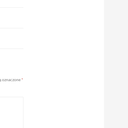
ą oznaczone
*