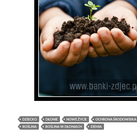
DZIECKO
DŁONIE
NOWE ŻYCIE
OCHRONA ŚRODOWISKA
ROŚLINA
ROŚLINA W DŁONIACH
ZIEMIA