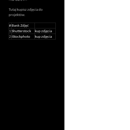
Tutaj kupisz zdjęcia do
projektów.
#
Bank Zdjęć
1
Shutterstock
kup zdjęcia
2
iStockphoto
kup zdjęcia