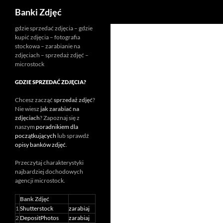
Szukaj
Banki Zdjęć
Przejdź
gdzie sprzedać zdjęcia – gdzie
kupić zdjęcia – fotografia
do
stockowa – zarabianie na
treści
zdjęciach – sprzedaż zdjęć –
microstock
GDZIE SPRZEDAĆ ZDJĘCIA?
Chcesz zacząć
sprzedaż zdjęć
?
Nie wiesz
jak zarabiać na
zdjęciach
? Zapoznaj się z
naszym
poradnikiem dla
początkujących
lub sprawdź
opisy banków zdjęć
.
Przeczytaj charakterystyki
najbardziej dochodowych
agencji
microstock
.
Bank Zdjęć
1
Shutterstock
zarabiaj
2
DepositPhotos
zarabiaj