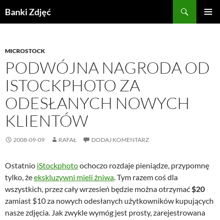
Przejdź
Szukaj
Banki Zdjęć
do
MENU
treści
GŁÓWN
MICROSTOCK
PODWÓJNA NAGRODA OD
ISTOCKPHOTO ZA
ODESŁANYCH NOWYCH
KLIENTÓW
2008-09-09
RAFAŁ
DODAJ KOMENTARZ
Ostatnio
iStockphoto
ochoczo rozdaje pieniądze, przypomnę
tylko, że
ekskluzywni mieli żniwa
. Tym razem coś dla
wszystkich, przez cały wrzesień będzie można otrzymać
$20
zamiast $10 za nowych odesłanych użytkowników kupujących
nasze zdjęcia. Jak zwykle wymóg jest prosty, zarejestrowana