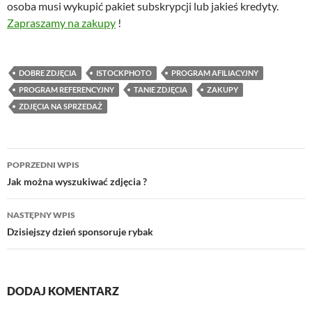
osoba musi wykupić pakiet subskrypcji lub jakieś kredyty.
Zapraszamy na zakupy
!
DOBRE ZDJĘCIA
ISTOCKPHOTO
PROGRAM AFILIACYJNY
PROGRAM REFERENCYJNY
TANIE ZDJĘCIA
ZAKUPY
ZDJĘCIA NA SPRZEDAŻ
Nawigacja
POPRZEDNI WPIS
wpisu
Jak można wyszukiwać zdjęcia ?
NASTĘPNY WPIS
Dzisiejszy dzień sponsoruje rybak
DODAJ KOMENTARZ