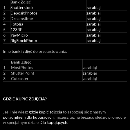
Bank Zdjęć
1
Shutterstock
zarabiaj
2
DepositPhotos
zarabiaj
3
Dreamstime
zarabiaj
4
Fotolia
zarabiaj
5
123RF
zarabiaj
6
YayMicro
zarabiaj
7
BigStockPhoto
zarabiaj
Inne
banki zdjęć
do przetestowania.
Bank Zdjęć
1
MostPhotos
zarabiaj
2
ShutterPoint
zarabiaj
3
Cutcaster
zarabiaj
GDZIE KUPIĆ ZDJĘCIA?
Jeśli nie wiesz
gdzie kupić zdjęcia
to zapoznaj się z naszym
poradnikiem dla kupujących
, możesz też na bieżąco śledzić promocje
w specjalnym dziale
Dla kupujących
.