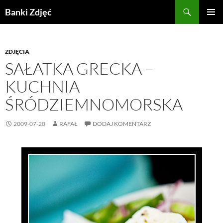
Przejdź
Szukaj
Banki Zdjęć
do
MENU
treści
GŁÓWN
ZDJĘCIA
SAŁATKA GRECKA –
KUCHNIA
ŚRÓDZIEMNOMORSKA
2009-07-20
RAFAŁ
DODAJ KOMENTARZ