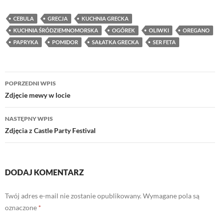
CEBULA
GRECJA
KUCHNIA GRECKA
KUCHNIA ŚRÓDZIEMNOMORSKA
OGÓREK
OLIWKI
OREGANO
PAPRYKA
POMIDOR
SAŁATKA GRECKA
SER FETA
Nawigacja
POPRZEDNI WPIS
wpisu
Zdjęcie mewy w locie
NASTĘPNY WPIS
Zdjęcia z Castle Party Festival
DODAJ KOMENTARZ
Twój adres e-mail nie zostanie opublikowany.
Wymagane pola są
oznaczone
*