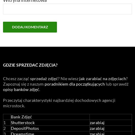
GDZIE SPRZEDAĆ ZDJĘCIA?
Chcesz zacząć
sprzedaż zdjęć
? Nie wiesz
jak zarabiać na zdjęciach
?
Zapoznaj się z naszym
poradnikiem dla początkujących
lub sprawdź
opisy banków zdjęć
.
Przeczytaj charakterystyki najbardziej dochodowych agencji
microstock
.
Bank Zdjęć
1
Shutterstock
zarabiaj
2
DepositPhotos
zarabiaj
3
Dreamstime
zarabiaj