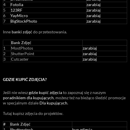
4
Fotolia
zarabiaj
5
123RF
zarabiaj
6
YayMicro
zarabiaj
7
BigStockPhoto
zarabiaj
Inne
banki zdjęć
do przetestowania.
Bank Zdjęć
1
MostPhotos
zarabiaj
2
ShutterPoint
zarabiaj
3
Cutcaster
zarabiaj
GDZIE KUPIĆ ZDJĘCIA?
Jeśli nie wiesz
gdzie kupić zdjęcia
to zapoznaj się z naszym
poradnikiem dla kupujących
, możesz też na bieżąco śledzić promocje
w specjalnym dziale
Dla kupujących
.
Tutaj kupisz zdjęcia do projektów.
#
Bank Zdjęć
1
Shutterstock
kup zdjęcia