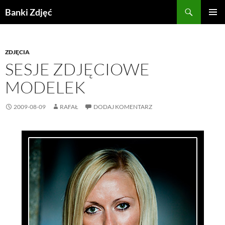
Przejdź
Szukaj
Banki Zdjęć
do
MENU
treści
GŁÓWN
ZDJĘCIA
SESJE ZDJĘCIOWE
MODELEK
2009-08-09
RAFAŁ
DODAJ KOMENTARZ