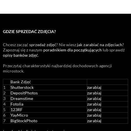
GDZIE SPRZEDAĆ ZDJĘCIA?
Chcesz zacząć
sprzedaż zdjęć
? Nie wiesz
jak zarabiać na zdjęciach
?
Zapoznaj się z naszym
poradnikiem dla początkujących
lub sprawdź
opisy banków zdjęć
.
Przeczytaj charakterystyki najbardziej dochodowych agencji
microstock
.
Bank Zdjęć
1
Shutterstock
zarabiaj
2
DepositPhotos
zarabiaj
3
Dreamstime
zarabiaj
4
Fotolia
zarabiaj
5
123RF
zarabiaj
6
YayMicro
zarabiaj
7
BigStockPhoto
zarabiaj