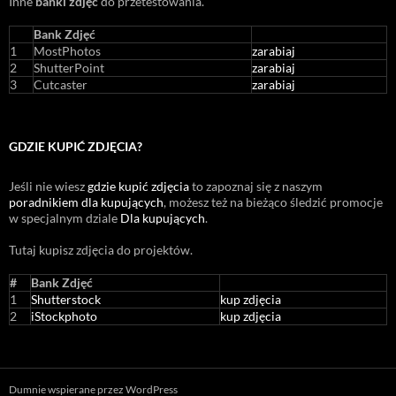
Inne
banki zdjęć
do przetestowania.
Bank Zdjęć
1
MostPhotos
zarabiaj
2
ShutterPoint
zarabiaj
3
Cutcaster
zarabiaj
GDZIE KUPIĆ ZDJĘCIA?
Jeśli nie wiesz
gdzie kupić zdjęcia
to zapoznaj się z naszym
poradnikiem dla kupujących
, możesz też na bieżąco śledzić promocje
w specjalnym dziale
Dla kupujących
.
Tutaj kupisz zdjęcia do projektów.
#
Bank Zdjęć
1
Shutterstock
kup zdjęcia
2
iStockphoto
kup zdjęcia
Dumnie wspierane przez WordPress