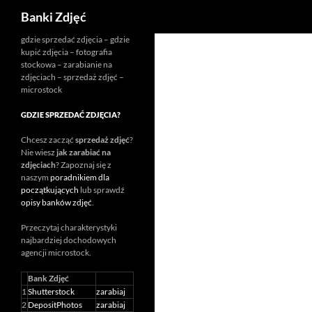
Szukaj
Banki Zdjęć
Przejdź
gdzie sprzedać zdjęcia – gdzie
kupić zdjęcia – fotografia
do
stockowa – zarabianie na
treści
zdjęciach – sprzedaż zdjęć –
microstock
GDZIE SPRZEDAĆ ZDJĘCIA?
Chcesz zacząć
sprzedaż zdjęć
?
Nie wiesz
jak zarabiać na
zdjęciach
? Zapoznaj się z
naszym
poradnikiem dla
początkujących
lub sprawdź
opisy banków zdjęć
.
Przeczytaj charakterystyki
najbardziej dochodowych
agencji
microstock
.
Bank Zdjęć
1
Shutterstock
zarabiaj
2
DepositPhotos
zarabiaj