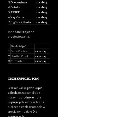
3
Dreamstime
zarabiaj
4
Fotolia
zarabiaj
5
123RF
zarabiaj
6
YayMicro
zarabiaj
7
BigStockPhoto
zarabiaj
Inne
banki zdjęć
do
przetestowania.
Bank Zdjęć
1
MostPhotos
zarabiaj
2
ShutterPoint
zarabiaj
3
Cutcaster
zarabiaj
GDZIE KUPIĆ ZDJĘCIA?
Jeśli nie wiesz
gdzie kupić
zdjęcia
to zapoznaj się z
naszym
poradnikiem dla
kupujących
, możesz też na
bieżąco śledzić promocje w
specjalnym dziale
Dla
kupujących
.