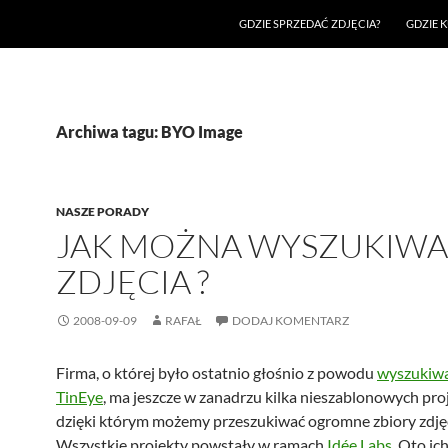
GDZIE SPRZEDAĆ ZDJĘCIA?
GDZIE K
Archiwa tagu: BYO Image
NASZE PORADY
JAK MOŻNA WYSZUKIW
ZDJĘCIA ?
2008-09-09
RAFAŁ
DODAJ KOMENTARZ
Firma, o której było ostatnio głośnio z powodu
wyszukiwa
TinEye
, ma jeszcze w zanadrzu kilka nieszablonowych pr
dzięki którym możemy przeszukiwać ogromne zbiory zdję
Wszystkie projekty powstały w ramach
Idée Labs
. Oto ic