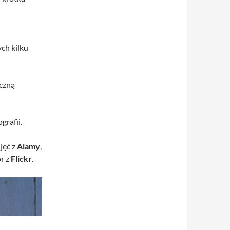
ch kilku
yczną
grafii.
jęć z
Alamy
,
r z
Flickr
.