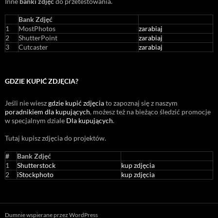
Inne
banki zdjęć
do przetestowania.
Bank Zdjęć
1
MostPhotos
zarabiaj
2
ShutterPoint
zarabiaj
3
Cutcaster
zarabiaj
GDZIE KUPIĆ ZDJĘCIA?
Jeśli nie wiesz
gdzie kupić zdjęcia
to zapoznaj się z naszym
poradnikiem dla kupujących
, możesz też na bieżąco śledzić promocje
w specjalnym dziale
Dla kupujących
.
Tutaj kupisz zdjęcia do projektów.
#
Bank Zdjęć
1
Shutterstock
kup zdjęcia
2
iStockphoto
kup zdjęcia
Dumnie wspierane przez WordPress