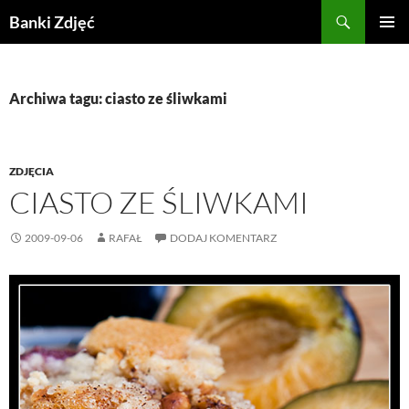
Przejdź
Szukaj
Banki Zdjęć
do
MENU
treści
GŁÓWN
Archiwa tagu: ciasto ze śliwkami
ZDJĘCIA
CIASTO ZE ŚLIWKAMI
2009-09-06
RAFAŁ
DODAJ KOMENTARZ