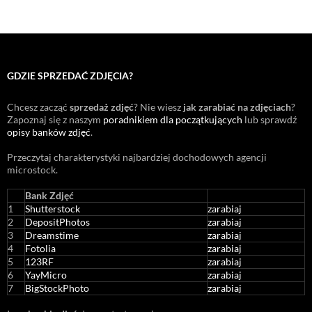
GDZIE SPRZEDAĆ ZDJĘCIA?
Chcesz zacząć
sprzedaż zdjęć
? Nie wiesz
jak zarabiać na zdjęciach
?
Zapoznaj się z naszym
poradnikiem dla początkujących
lub sprawdź
opisy banków zdjęć
.
Przeczytaj charakterystyki najbardziej dochodowych agencji
microstock
.
Bank Zdjęć
1
Shutterstock
zarabiaj
2
DepositPhotos
zarabiaj
3
Dreamstime
zarabiaj
4
Fotolia
zarabiaj
5
123RF
zarabiaj
6
YayMicro
zarabiaj
7
BigStockPhoto
zarabiaj