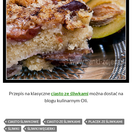
Przepis na klasyczne
ciasto ze śliwkami
można dostać na
blogu kulinarnym Oli.
CIASTO ŚLIWKOWE
CIASTO ZE ŚLIWKAMI
PLACEK ZE ŚLIWKAMI
ŚLIWKI
ŚLIWKI WĘGIERKI