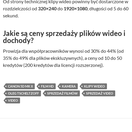
Od strony technicznej klipy wideo powinny być dostarczone w
rozdzielczości od
320×240
do
1920×1080
, długości od 5 do 60
sekund.
Jakie są ceny sprzedaży plików wideo i
dochody?
Prowizja dla współpracowników wynosi od 30% do 44% (od
35% do 49% dla plików ekskluzywnych), a ceny od 10 do 50
kredytów (200 kredytów dla licencji rozszerzonej).
CANON 5D MK II
FILM HD
KAMERA
KLIPY WIDEO
OLEG TSCHELTZOFF
SPRZEDAŻ FILMÓW
SPRZEDAŻ VIDEO
VIDEO