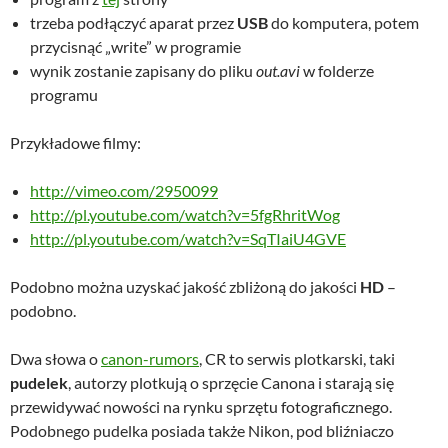
trzeba podłączyć aparat przez
USB
do komputera, potem
przycisnąć „write” w programie
wynik zostanie zapisany do pliku
out.avi
w folderze
programu
Przykładowe filmy:
http://vimeo.com/2950099
http://pl.youtube.com/watch?v=5fgRhritWog
http://pl.youtube.com/watch?v=SqTIaiU4GVE
Podobno można uzyskać jakość zbliżoną do jakości
HD
–
podobno.
Dwa słowa o
canon-rumors
, CR to serwis plotkarski, taki
pudelek
, autorzy plotkują o sprzęcie Canona i starają się
przewidywać nowości na rynku sprzętu fotograficznego.
Podobnego pudelka posiada także Nikon, pod bliźniaczo