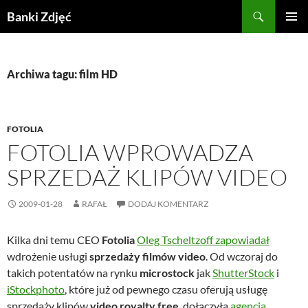
Przejdź
Szukaj
Banki Zdjęć
do
MENU
treści
GŁÓWN
Archiwa tagu: film HD
FOTOLIA
FOTOLIA WPROWADZA
SPRZEDAŻ KLIPÓW VIDEO
2009-01-28
RAFAŁ
DODAJ KOMENTARZ
Kilka dni temu CEO
Fotolia
Oleg Tscheltzoff zapowiadał
wdrożenie usługi
sprzedaży filmów video
. Od wczoraj do
takich potentatów na rynku
microstock
jak
ShutterStock
i
iStockphoto
, które już od pewnego czasu oferują usługę
sprzedaży klipów
video royalty free
, dołączyła
agencja