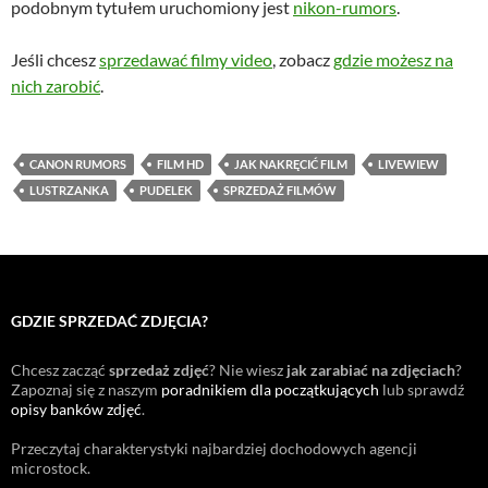
podobnym tytułem uruchomiony jest
nikon-rumors
.
Jeśli chcesz
sprzedawać filmy video
, zobacz
gdzie możesz na
nich zarobić
.
CANON RUMORS
FILM HD
JAK NAKRĘCIĆ FILM
LIVEWIEW
LUSTRZANKA
PUDELEK
SPRZEDAŻ FILMÓW
GDZIE SPRZEDAĆ ZDJĘCIA?
Chcesz zacząć
sprzedaż zdjęć
? Nie wiesz
jak zarabiać na zdjęciach
?
Zapoznaj się z naszym
poradnikiem dla początkujących
lub sprawdź
opisy banków zdjęć
.
Przeczytaj charakterystyki najbardziej dochodowych agencji
microstock
.