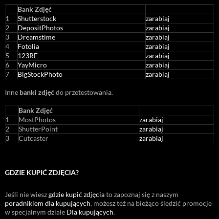
Bank Zdjęć
1
Shutterstock
zarabiaj
2
DepositPhotos
zarabiaj
3
Dreamstime
zarabiaj
4
Fotolia
zarabiaj
5
123RF
zarabiaj
6
YayMicro
zarabiaj
7
BigStockPhoto
zarabiaj
Inne
banki zdjęć
do przetestowania.
Bank Zdjęć
1
MostPhotos
zarabiaj
2
ShutterPoint
zarabiaj
3
Cutcaster
zarabiaj
GDZIE KUPIĆ ZDJĘCIA?
Jeśli nie wiesz
gdzie kupić zdjęcia
to zapoznaj się z naszym
poradnikiem dla kupujących
, możesz też na bieżąco śledzić promocje
w specjalnym dziale
Dla kupujących
.