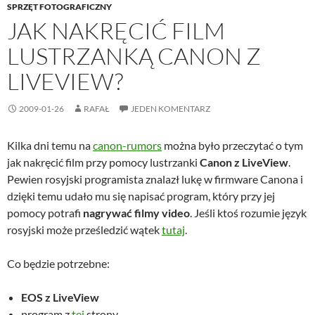
SPRZĘT FOTOGRAFICZNY
JAK NAKRĘCIĆ FILM
LUSTRZANKĄ CANON Z
LIVEVIEW?
2009-01-26
RAFAŁ
JEDEN KOMENTARZ
Kilka dni temu na
canon-rumors
można było przeczytać o tym
jak nakręcić film przy pomocy lustrzanki
Canon z LiveView
.
Pewien rosyjski programista znalazł lukę w firmware Canona i
dzięki temu udało mu się napisać program, który przy jej
pomocy potrafi
nagrywać filmy video
. Jeśli ktoś rozumie język
rosyjski może prześledzić wątek
tutaj
.
Co będzie potrzebne:
EOS z LiveView
program z
tej
strony