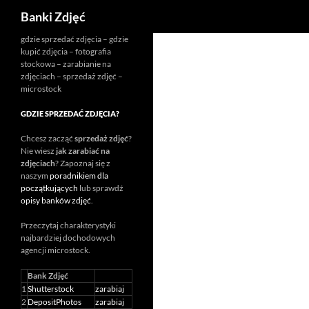
Szukaj
Banki Zdjęć
Przejdź
gdzie sprzedać zdjęcia – gdzie
kupić zdjęcia – fotografia
do
stockowa – zarabianie na
treści
zdjęciach – sprzedaż zdjęć –
microstock
GDZIE SPRZEDAĆ ZDJĘCIA?
Chcesz zacząć
sprzedaż zdjęć
?
Nie wiesz
jak zarabiać na
zdjęciach
? Zapoznaj się z
naszym
poradnikiem dla
początkujących
lub sprawdź
opisy banków zdjęć
.
Przeczytaj charakterystyki
najbardziej dochodowych
agencji
microstock
.
Bank Zdjęć
1
Shutterstock
zarabiaj
2
DepositPhotos
zarabiaj