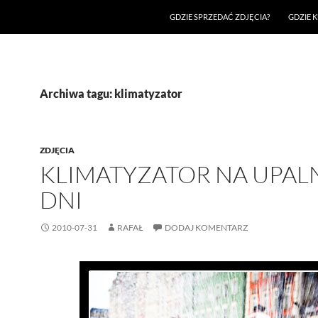
GDZIE SPRZEDAĆ ZDJĘCIA?
GDZIE K
Archiwa tagu: klimatyzator
ZDJĘCIA
KLIMATYZATOR NA UPAL
DNI
2010-07-31
RAFAŁ
DODAJ KOMENTARZ