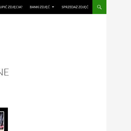
UPIĆ ZDJĘCIA?
BANKI ZDJĘĆ
SPRZEDAŻ ZDJĘĆ
NE