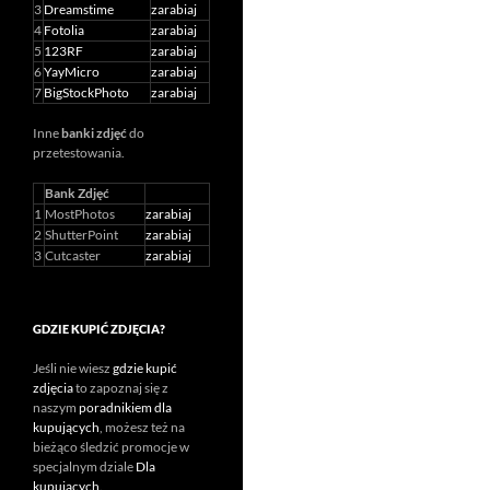
3
Dreamstime
zarabiaj
4
Fotolia
zarabiaj
5
123RF
zarabiaj
6
YayMicro
zarabiaj
7
BigStockPhoto
zarabiaj
Inne
banki zdjęć
do
przetestowania.
Bank Zdjęć
1
MostPhotos
zarabiaj
2
ShutterPoint
zarabiaj
3
Cutcaster
zarabiaj
GDZIE KUPIĆ ZDJĘCIA?
Jeśli nie wiesz
gdzie kupić
zdjęcia
to zapoznaj się z
naszym
poradnikiem dla
kupujących
, możesz też na
bieżąco śledzić promocje w
specjalnym dziale
Dla
kupujących
.