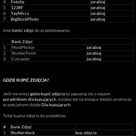
4
Fotolia
zarabiaj
5
123RF
zarabiaj
6
YayMicro
zarabiaj
7
BigStockPhoto
zarabiaj
Inne
banki zdjęć
do przetestowania.
Bank Zdjęć
1
MostPhotos
zarabiaj
2
ShutterPoint
zarabiaj
3
Cutcaster
zarabiaj
GDZIE KUPIĆ ZDJĘCIA?
Jeśli nie wiesz
gdzie kupić zdjęcia
to zapoznaj się z naszym
poradnikiem dla kupujących
, możesz też na bieżąco śledzić promocje
w specjalnym dziale
Dla kupujących
.
Tutaj kupisz zdjęcia do projektów.
#
Bank Zdjęć
1
Shutterstock
kup zdjęcia