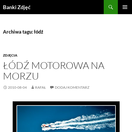
Przejdź
Szukaj
Banki Zdjęć
do
MENU
treści
GŁÓWN
Archiwa tagu: łódź
ZDJĘCIA
ŁÓDŹ MOTOROWA NA
MORZU
2010-08-04
RAFAŁ
DODAJ KOMENTARZ