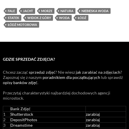
FALE
JACHT
MORZE
NATURA
NIEBIESKA WODA
STATEK
WIDOK Z GÓRY
WODA
ŁÓDŹ
ŁÓDŹ MOTOROWA
GDZIE SPRZEDAĆ ZDJĘCIA?
Chcesz zacząć
sprzedaż zdjęć
? Nie wiesz
jak zarabiać na zdjęciach
?
Zapoznaj się z naszym
poradnikiem dla początkujących
lub sprawdź
opisy banków zdjęć
.
Przeczytaj charakterystyki najbardziej dochodowych agencji
microstock
.
Bank Zdjęć
1
Shutterstock
zarabiaj
2
DepositPhotos
zarabiaj
3
Dreamstime
zarabiaj