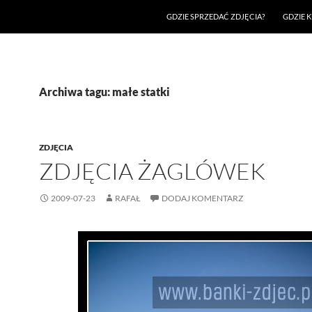
GDZIE SPRZEDAĆ ZDJĘCIA?
GDZIE K
Archiwa tagu: małe statki
ZDJĘCIA
ZDJĘCIA ŻAGLÓWEK
2009-07-23
RAFAŁ
DODAJ KOMENTARZ