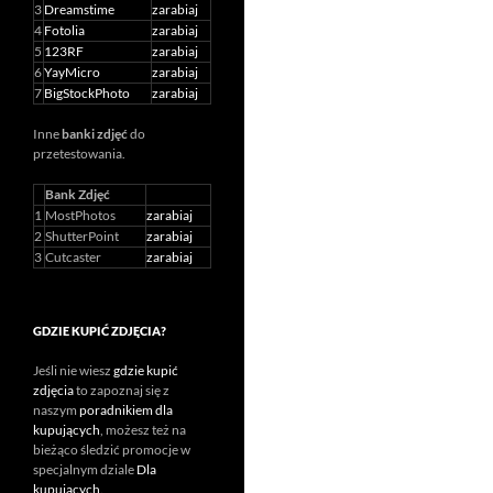
3
Dreamstime
zarabiaj
4
Fotolia
zarabiaj
5
123RF
zarabiaj
6
YayMicro
zarabiaj
7
BigStockPhoto
zarabiaj
Inne
banki zdjęć
do
przetestowania.
Bank Zdjęć
1
MostPhotos
zarabiaj
2
ShutterPoint
zarabiaj
3
Cutcaster
zarabiaj
GDZIE KUPIĆ ZDJĘCIA?
Jeśli nie wiesz
gdzie kupić
zdjęcia
to zapoznaj się z
naszym
poradnikiem dla
kupujących
, możesz też na
bieżąco śledzić promocje w
specjalnym dziale
Dla
kupujących
.