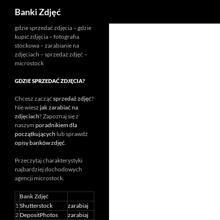
Szukaj
Banki Zdjęć
Przejdź
gdzie sprzedać zdjęcia – gdzie
kupić zdjęcia – fotografia
do
stockowa – zarabianie na
treści
zdjęciach – sprzedaż zdjęć –
microstock
GDZIE SPRZEDAĆ ZDJĘCIA?
Chcesz zacząć
sprzedaż zdjęć
?
Nie wiesz
jak zarabiać na
zdjęciach
? Zapoznaj się z
naszym
poradnikiem dla
początkujących
lub sprawdź
opisy banków zdjęć
.
Przeczytaj charakterystyki
najbardziej dochodowych
agencji
microstock
.
Bank Zdjęć
1
Shutterstock
zarabiaj
2
DepositPhotos
zarabiaj