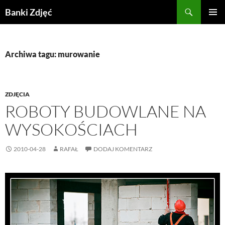
Przejdź
Szukaj
Banki Zdjęć
do
MENU
treści
GŁÓWN
Archiwa tagu: murowanie
ZDJĘCIA
ROBOTY BUDOWLANE NA
WYSOKOŚCIACH
2010-04-28
RAFAŁ
DODAJ KOMENTARZ