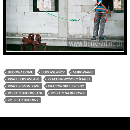
BUDOWA DOMU
BUDOWLAŃCY
MUROWANIE
PRACE BUDOWLANE
PRACE NA WYSOKOŚCIACH
PRACE REMONTOWE
PRACOWNIK FIZYCZNY
ROBOTY BUDOWLANE
ROBOTY NA BUDOWIE
ZDJĘCIA Z BUDOWY