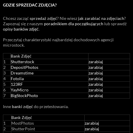
GDZIE SPRZEDAĆ ZDJĘCIA?
Chcesz zacząć
sprzedaż zdjęć
? Nie wiesz
jak zarabiać na zdjęciach
?
Zapoznaj się z naszym
poradnikiem dla początkujących
lub sprawdź
opisy banków zdjęć
.
Przeczytaj charakterystyki najbardziej dochodowych agencji
microstock
.
Bank Zdjęć
1
Shutterstock
zarabiaj
2
DepositPhotos
zarabiaj
3
Dreamstime
zarabiaj
4
Fotolia
zarabiaj
5
123RF
zarabiaj
6
YayMicro
zarabiaj
7
BigStockPhoto
zarabiaj
Inne
banki zdjęć
do przetestowania.
Bank Zdjęć
1
MostPhotos
zarabiaj
2
ShutterPoint
zarabiaj