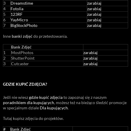
3
Dreamstime
zarabiaj
4
Fotolia
zarabiaj
5
123RF
zarabiaj
6
YayMicro
zarabiaj
7
BigStockPhoto
zarabiaj
Inne
banki zdjęć
do przetestowania.
Bank Zdjęć
1
MostPhotos
zarabiaj
2
ShutterPoint
zarabiaj
3
Cutcaster
zarabiaj
GDZIE KUPIĆ ZDJĘCIA?
Jeśli nie wiesz
gdzie kupić zdjęcia
to zapoznaj się z naszym
poradnikiem dla kupujących
, możesz też na bieżąco śledzić promocje
w specjalnym dziale
Dla kupujących
.
Tutaj kupisz zdjęcia do projektów.
#
Bank Zdjęć