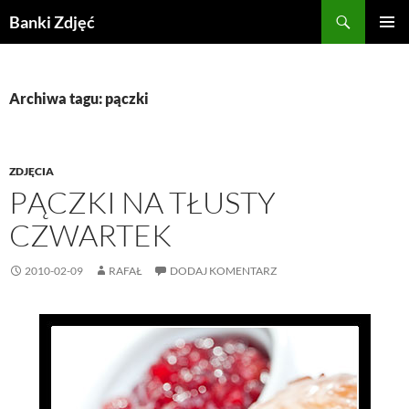
Przejdź
Szukaj
Banki Zdjęć
do
MENU
treści
GŁÓWN
Archiwa tagu: pączki
ZDJĘCIA
PĄCZKI NA TŁUSTY
CZWARTEK
2010-02-09
RAFAŁ
DODAJ KOMENTARZ