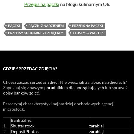
Przepis na pączki
na blogu kulinarnym Oli.
PĄCZKI
PĄCZKI Z NADZIENIEM
PRZEPIS NA PĄCZKI
PRZEPISY KULINARNE ZE ZDJĘCIAMI
TŁUSTY CZWARTEK
GDZIE SPRZEDAĆ ZDJĘCIA?
Chcesz zacząć
sprzedaż zdjęć
? Nie wiesz
jak zarabiać na zdjęciach
?
Zapoznaj się z naszym
poradnikiem dla początkujących
lub sprawdź
opisy banków zdjęć
.
Przeczytaj charakterystyki najbardziej dochodowych agencji
microstock
.
Bank Zdjęć
1
Shutterstock
zarabiaj
2
DepositPhotos
zarabiaj