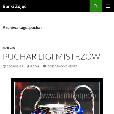
Przejdź
Szukaj
Banki Zdjęć
do
MENU
treści
GŁÓWN
Archiwa tagu: puchar
ZDJĘCIA
PUCHAR LIGI MISTRZÓW
2009-08-29
RAFAŁ
DODAJ KOMENTARZ