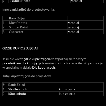
7
BigStockPhoto
zarabiaj
Inne
banki zdjęć
do przetestowania.
Bank Zdjęć
1
MostPhotos
zarabiaj
2
ShutterPoint
zarabiaj
3
Cutcaster
zarabiaj
GDZIE KUPIĆ ZDJĘCIA?
Jeśli nie wiesz
gdzie kupić zdjęcia
to zapoznaj się z naszym
poradnikiem dla kupujących
, możesz też na bieżąco śledzić promocje
w specjalnym dziale
Dla kupujących
.
Tutaj kupisz zdjęcia do projektów.
#
Bank Zdjęć
1
Shutterstock
kup zdjęcia
2
iStockphoto
kup zdjęcia