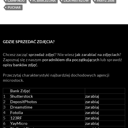
CAMP NOU
FC BARCELONA
LIGA MISTRZÓW
PARYŻ 2006
PUCHAR
GDZIE SPRZEDAĆ ZDJĘCIA?
Chcesz zacząć
sprzedaż zdjęć
? Nie wiesz
jak zarabiać na zdjęciach
?
Zapoznaj się z naszym
poradnikiem dla początkujących
lub sprawdź
opisy banków zdjęć
.
Przeczytaj charakterystyki najbardziej dochodowych agencji
microstock
.
Bank Zdjęć
1
Shutterstock
zarabiaj
2
DepositPhotos
zarabiaj
3
Dreamstime
zarabiaj
4
Fotolia
zarabiaj
5
123RF
zarabiaj
6
YayMicro
zarabiaj