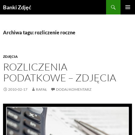
Przejdź
Szukaj
Banki Zdjęć
do
MENU
treści
GŁÓWN
Archiwa tagu: rozliczenie roczne
ZDJĘCIA
ROZLICZENIA
PODATKOWE – ZDJĘCIA
2010-02-17
RAFAŁ
DODAJ KOMENTARZ