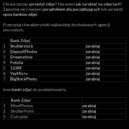
Chcesz zacząć
sprzedaż zdjęć
? Nie wiesz
jak zarabiać na zdjęciach
?
Zapoznaj się z naszym
poradnikiem dla początkujących
lub sprawdź
opisy banków zdjęć
.
Przeczytaj charakterystyki najbardziej dochodowych agencji
microstock
.
Bank Zdjęć
1
Shutterstock
zarabiaj
2
DepositPhotos
zarabiaj
3
Dreamstime
zarabiaj
4
Fotolia
zarabiaj
5
123RF
zarabiaj
6
YayMicro
zarabiaj
7
BigStockPhoto
zarabiaj
Inne
banki zdjęć
do przetestowania.
Bank Zdjęć
1
MostPhotos
zarabiaj
2
ShutterPoint
zarabiaj
3
Cutcaster
zarabiaj