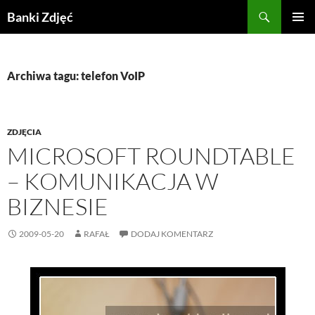
Przejdź
Szukaj
Banki Zdjęć
do
MENU
treści
GŁÓWN
Archiwa tagu: telefon VoIP
ZDJĘCIA
MICROSOFT ROUNDTABLE
– KOMUNIKACJA W
BIZNESIE
2009-05-20
RAFAŁ
DODAJ KOMENTARZ