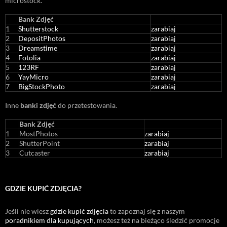
microstock
.
Bank Zdjęć
1
Shutterstock
zarabiaj
2
DepositPhotos
zarabiaj
3
Dreamstime
zarabiaj
4
Fotolia
zarabiaj
5
123RF
zarabiaj
6
YayMicro
zarabiaj
7
BigStockPhoto
zarabiaj
Inne
banki zdjęć
do przetestowania.
Bank Zdjęć
1
MostPhotos
zarabiaj
2
ShutterPoint
zarabiaj
3
Cutcaster
zarabiaj
GDZIE KUPIĆ ZDJĘCIA?
Jeśli nie wiesz
gdzie kupić zdjęcia
to zapoznaj się z naszym
poradnikiem dla kupujących
, możesz też na bieżąco śledzić promocje