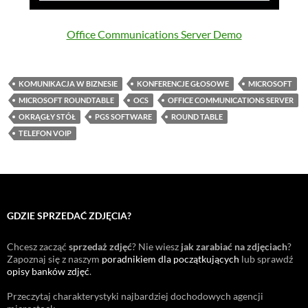
Office Communications Server Demo
KOMUNIKACJA W BIZNESIE
KONFERENCJE GŁOSOWE
MICROSOFT
MICROSOFT ROUNDTABLE
OCS
OFFICE COMMUNICATIONS SERVER
OKRĄGŁY STÓŁ
PGS SOFTWARE
ROUND TABLE
TELEFON VOIP
GDZIE SPRZEDAĆ ZDJĘCIA?
Chcesz zacząć
sprzedaż zdjęć
? Nie wiesz
jak zarabiać na zdjęciach
?
Zapoznaj się z naszym
poradnikiem dla początkujących
lub sprawdź
opisy banków zdjęć
.
Przeczytaj charakterystyki najbardziej dochodowych agencji