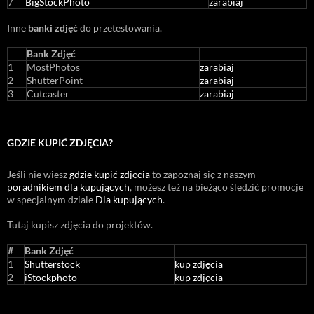
7
BigStockPhoto
zarabiaj
Inne
banki zdjęć
do przetestowania.
Bank Zdjęć
1
MostPhotos
zarabiaj
2
ShutterPoint
zarabiaj
3
Cutcaster
zarabiaj
GDZIE KUPIĆ ZDJĘCIA?
Jeśli nie wiesz
gdzie kupić zdjęcia
to zapoznaj się z naszym
poradnikiem dla kupujących
, możesz też na bieżąco śledzić promocje
w specjalnym dziale
Dla kupujących
.
Tutaj kupisz zdjęcia do projektów.
#
Bank Zdjęć
1
Shutterstock
kup zdjęcia
2
iStockphoto
kup zdjęcia