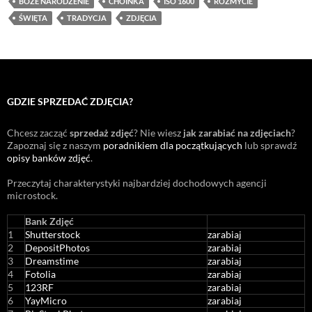
BOŻE NARODZENIE
CHOINKA
ISO 1600
ROZMYCIE
ŚWIĘTA
TRADYCJA
ZDJĘCIA
GDZIE SPRZEDAĆ ZDJĘCIA?
Chcesz zacząć
sprzedaż zdjęć
? Nie wiesz
jak zarabiać na zdjęciach
?
Zapoznaj się z naszym
poradnikiem dla początkujących
lub sprawdź
opisy banków zdjęć
.
Przeczytaj charakterystyki najbardziej dochodowych agencji
microstock
.
Bank Zdjęć
1
Shutterstock
zarabiaj
2
DepositPhotos
zarabiaj
3
Dreamstime
zarabiaj
4
Fotolia
zarabiaj
5
123RF
zarabiaj
6
YayMicro
zarabiaj