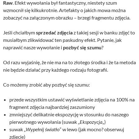
Raw
. Efekt wywołania był fantastyczny, niestety szum
wzmocnił się kilkukrotnie. Artefakty o jakich mowa można
zobaczyć na załączonym obrazku – brzegi fragmentu zdjęcia.
Jeśli chciałbym
sprzedać zdjęcia
z takiej sesji w banku zdjęć to
musiałbym zlikwidować ten paskudny efekt. Pytanie, jak
naprawić nasze wywołanie i
pozbyć się szumu
?
Od razu wyjaśnię, że nie ma na to złotego środka i że ta metoda
nie będzie działać przy każdego rodzaju fotografii.
Co możemy zrobić aby pozbyć się szumu:
przede wszystkim ustawić wyświetlanie zdjęcia na 100% na
fragment zdjęcia najbardziej zaszumiony
zmniejszyć delikatnie ekspozycję w stosunku do naszego
pierwotnego wywołania (suwak „
Ekspozycja
„)
suwak „
Wypełnij światło
” w lewo (jak mocno? obserwuj
zdjęcie)