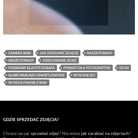
CAMERA RAW
JAK ODSZUMIĆ ZDJĘCIE
NASZE PORADY
NASZE PORADY
ODSZUMIANIE ZDJĘĆ
PODRANIK DLA FOTOGRAFA
PORADY DLA FOTOGRAFÓW
SZUM
SŁABE WARUNKI OŚWIETLENIOWE
WYSOKIE ISO
WYWOŁYWANIE Z RAW
GDZIE SPRZEDAĆ ZDJĘCIA?
Chcesz zacząć
sprzedaż zdjęć
? Nie wiesz
jak zarabiać na zdjęciach
?