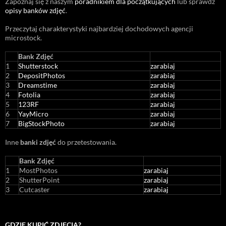
Zapoznaj się z naszym
poradnikiem dla początkujących
lub sprawdź
opisy banków zdjęć
.
Przeczytaj charakterystyki najbardziej dochodowych agencji
microstock
.
Bank Zdjęć
1
Shutterstock
zarabiaj
2
DepositPhotos
zarabiaj
3
Dreamstime
zarabiaj
4
Fotolia
zarabiaj
5
123RF
zarabiaj
6
YayMicro
zarabiaj
7
BigStockPhoto
zarabiaj
Inne
banki zdjęć
do przetestowania.
Bank Zdjęć
1
MostPhotos
zarabiaj
2
ShutterPoint
zarabiaj
3
Cutcaster
zarabiaj
GDZIE KUPIĆ ZDJĘCIA?