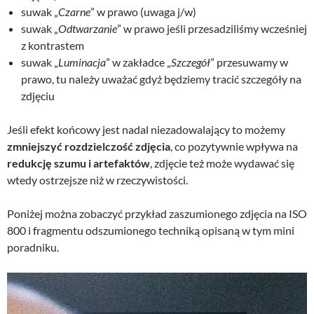
suwak „
Czarne
” w prawo (uwaga j/w)
suwak „
Odtwarzanie
” w prawo jeśli przesadziliśmy wcześniej
z kontrastem
suwak „
Luminacja
” w zakładce „
Szczegół
” przesuwamy w
prawo, tu należy uważać gdyż będziemy tracić szczegóły na
zdjęciu
Jeśli efekt końcowy jest nadal niezadowalający to możemy
zmniejszyć rozdzielczość zdjęcia
, co pozytywnie wpływa na
redukcję szumu i artefaktów
, zdjęcie też może wydawać się
wtedy ostrzejsze niż w rzeczywistości.
Poniżej można zobaczyć przykład zaszumionego zdjęcia na ISO
800 i fragmentu odszumionego techniką opisaną w tym mini
poradniku.