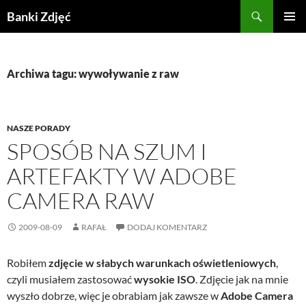
Przejdź
Szukaj
Banki Zdjęć
do
MENU
treści
GŁÓWN
Archiwa tagu: wywoływanie z raw
NASZE PORADY
SPOSÓB NA SZUM I
ARTEFAKTY W ADOBE
CAMERA RAW
2009-08-09
RAFAŁ
DODAJ KOMENTARZ
Robiłem
zdjęcie w słabych warunkach oświetleniowych
,
czyli musiałem zastosować
wysokie ISO
. Zdjęcie jak na mnie
wyszło dobrze, więc je obrabiam jak zawsze w
Adobe Camera