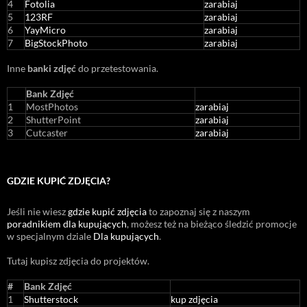
4
Fotolia
zarabiaj
5
123RF
zarabiaj
6
YayMicro
zarabiaj
7
BigStockPhoto
zarabiaj
Inne
banki zdjęć
do przetestowania.
Bank Zdjęć
1
MostPhotos
zarabiaj
2
ShutterPoint
zarabiaj
3
Cutcaster
zarabiaj
GDZIE KUPIĆ ZDJĘCIA?
Jeśli nie wiesz
gdzie kupić zdjęcia
to zapoznaj się z naszym
poradnikiem dla kupujących
, możesz też na bieżąco śledzić promocje
w specjalnym dziale
Dla kupujących
.
Tutaj kupisz zdjęcia do projektów.
#
Bank Zdjęć
1
Shutterstock
kup zdjęcia