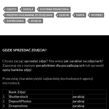
CIASTO
FASOLA
KUCHNIA FRANCUSKA
PRZEPISY KULINARNE ZE ZDJĘCIAMI
QUICHE
TARTA
WYPIEKI
ZAPIEKANKA
ZDJĘCIA
GDZIE SPRZEDAĆ ZDJĘCIA?
Chcesz zacząć
sprzedaż zdjęć
? Nie wiesz
jak zarabiać na zdjęciach
?
Zapoznaj się z naszym
poradnikiem dla początkujących
lub sprawdź
opisy banków zdjęć
.
Przeczytaj charakterystyki najbardziej dochodowych agencji
microstock
.
Bank Zdjęć
1
Shutterstock
zarabiaj
2
DepositPhotos
zarabiaj
3
Dreamstime
zarabiaj