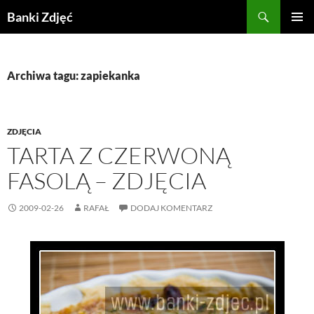
Przejdź
Szukaj
Banki Zdjęć
do
MENU
treści
GŁÓWN
Archiwa tagu: zapiekanka
ZDJĘCIA
TARTA Z CZERWONĄ
FASOLĄ – ZDJĘCIA
2009-02-26
RAFAŁ
DODAJ KOMENTARZ