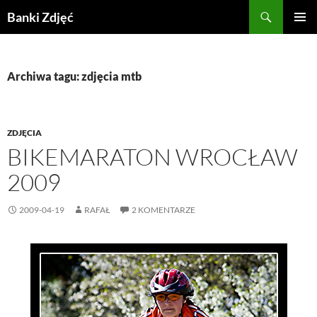
Przejdź
Szukaj
Banki Zdjęć
do
MENU
treści
GŁÓWN
Archiwa tagu: zdjęcia mtb
ZDJĘCIA
BIKEMARATON WROCŁAW
2009
2009-04-19
RAFAŁ
2 KOMENTARZE