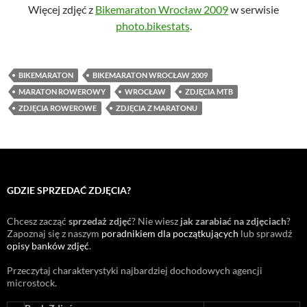
Więcej zdjęć z
Bikemaraton Wrocław 2009
w serwisie
photo.bikestats
.
BIKEMARATON
BIKEMARATON WROCŁAW 2009
MARATON ROWEROWY
WROCŁAW
ZDJĘCIA MTB
ZDJĘCIA ROWEROWE
ZDJĘCIA Z MARATONU
GDZIE SPRZEDAĆ ZDJĘCIA?
Chcesz zacząć
sprzedaż zdjęć
? Nie wiesz
jak zarabiać na zdjęciach
?
Zapoznaj się z naszym
poradnikiem dla początkujących
lub sprawdź
opisy banków zdjęć
.
Przeczytaj charakterystyki najbardziej dochodowych agencji
microstock
.