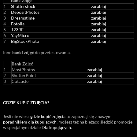
Bank Zdjęć
1
Shutterstock
zarabiaj
2
DepositPhotos
zarabiaj
3
Dreamstime
zarabiaj
4
Fotolia
zarabiaj
5
123RF
zarabiaj
6
YayMicro
zarabiaj
7
BigStockPhoto
zarabiaj
Inne
banki zdjęć
do przetestowania.
Bank Zdjęć
1
MostPhotos
zarabiaj
2
ShutterPoint
zarabiaj
3
Cutcaster
zarabiaj
GDZIE KUPIĆ ZDJĘCIA?
Jeśli nie wiesz
gdzie kupić zdjęcia
to zapoznaj się z naszym
poradnikiem dla kupujących
, możesz też na bieżąco śledzić promocje
w specjalnym dziale
Dla kupujących
.