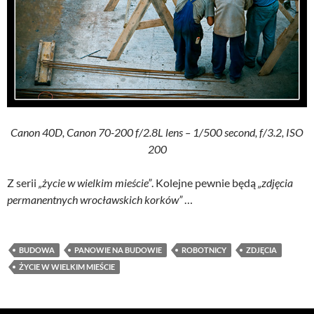
Canon 40D, Canon 70-200 f/2.8L lens – 1/500 second, f/3.2, ISO
200
Z serii
„życie w wielkim mieście”
. Kolejne pewnie będą
„zdjęcia
permanentnych wrocławskich korków”
…
BUDOWA
PANOWIE NA BUDOWIE
ROBOTNICY
ZDJĘCIA
ŻYCIE W WIELKIM MIEŚCIE