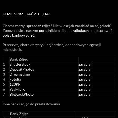
GDZIE SPRZEDAĆ ZDJĘCIA?
Chcesz zacząć
sprzedaż zdjęć
? Nie wiesz
jak zarabiać na zdjęciach
?
Zapoznaj się z naszym
poradnikiem dla początkujących
lub sprawdź
opisy banków zdjęć
.
Przeczytaj charakterystyki najbardziej dochodowych agencji
microstock
.
Bank Zdjęć
1
Shutterstock
zarabiaj
2
DepositPhotos
zarabiaj
3
Dreamstime
zarabiaj
4
Fotolia
zarabiaj
5
123RF
zarabiaj
6
YayMicro
zarabiaj
7
BigStockPhoto
zarabiaj
Inne
banki zdjęć
do przetestowania.
Bank Zdjęć