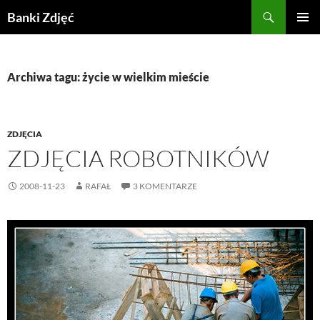
Przejdź
Szukaj
Banki Zdjęć
do
MENU
treści
GŁÓWN
Archiwa tagu: życie w wielkim mieście
ZDJĘCIA
ZDJĘCIA ROBOTNIKÓW
2008-11-23
RAFAŁ
3 KOMENTARZE