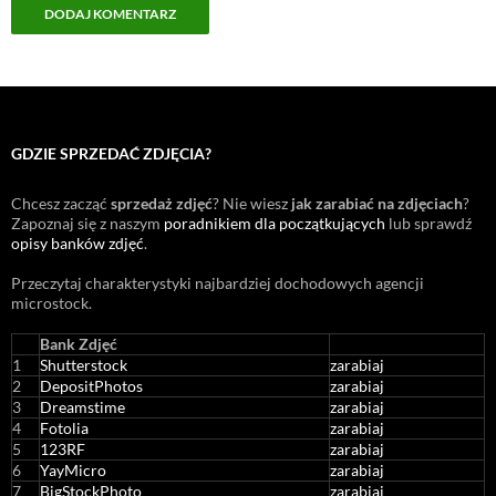
GDZIE SPRZEDAĆ ZDJĘCIA?
Chcesz zacząć
sprzedaż zdjęć
? Nie wiesz
jak zarabiać na zdjęciach
?
Zapoznaj się z naszym
poradnikiem dla początkujących
lub sprawdź
opisy banków zdjęć
.
Przeczytaj charakterystyki najbardziej dochodowych agencji
microstock
.
Bank Zdjęć
1
Shutterstock
zarabiaj
2
DepositPhotos
zarabiaj
3
Dreamstime
zarabiaj
4
Fotolia
zarabiaj
5
123RF
zarabiaj
6
YayMicro
zarabiaj
7
BigStockPhoto
zarabiaj