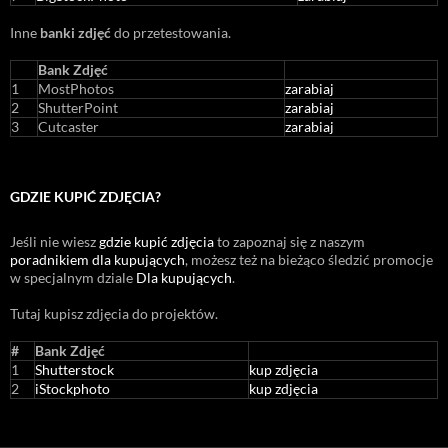
Inne
banki zdjęć
do przetestowania.
Bank Zdjęć
1
MostPhotos
zarabiaj
2
ShutterPoint
zarabiaj
3
Cutcaster
zarabiaj
GDZIE KUPIĆ ZDJĘCIA?
Jeśli nie wiesz
gdzie kupić zdjęcia
to zapoznaj się z naszym
poradnikiem dla kupujących
, możesz też na bieżąco śledzić promocje
w specjalnym dziale
Dla kupujących
.
Tutaj kupisz zdjęcia do projektów.
#
Bank Zdjęć
1
Shutterstock
kup zdjęcia
2
iStockphoto
kup zdjęcia