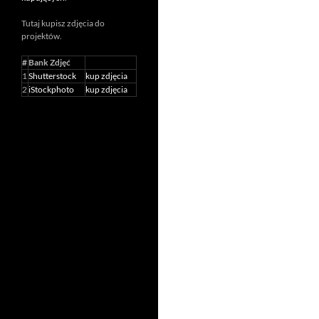
Tutaj kupisz zdjęcia do
projektów.
#
Bank Zdjęć
1
Shutterstock
kup zdjęcia
2
iStockphoto
kup zdjęcia