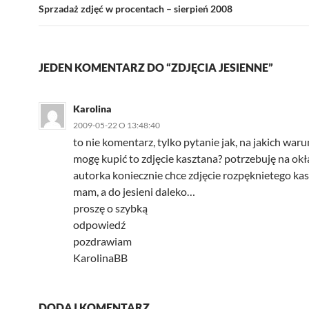
Sprzadaż zdjęć w procentach – sierpień 2008
JEDEN KOMENTARZ DO “ZDJĘCIA JESIENNE”
Karolina
2009-05-22 O 13:48:40
to nie komentarz, tylko pytanie jak, na jakich warun
mogę kupić to zdjęcie kasztana? potrzebuję na okła
autorka koniecznie chce zdjęcie rozpęknietego kasz
mam, a do jesieni daleko…
proszę o szybką
odpowiedź
pozdrawiam
KarolinaBB
DODAJ KOMENTARZ