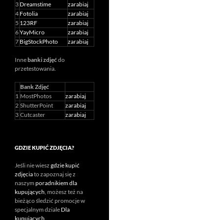
3
Dreamstime
zarabiaj
4
Fotolia
zarabiaj
5
123RF
zarabiaj
6
YayMicro
zarabiaj
7
BigStockPhoto
zarabiaj
Inne
banki zdjęć
do
przetestowania.
Bank Zdjęć
1
MostPhotos
zarabiaj
2
ShutterPoint
zarabiaj
3
Cutcaster
zarabiaj
GDZIE KUPIĆ ZDJĘCIA?
Jeśli nie wiesz
gdzie kupić
zdjęcia
to zapoznaj się z
naszym
poradnikiem dla
kupujących
, możesz też na
bieżąco śledzić promocje w
specjalnym dziale
Dla
kupujących
.