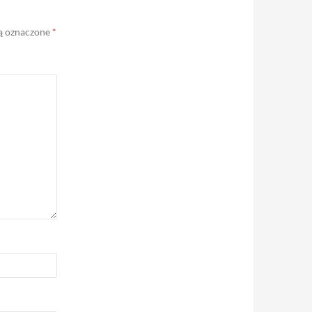
ą oznaczone
*