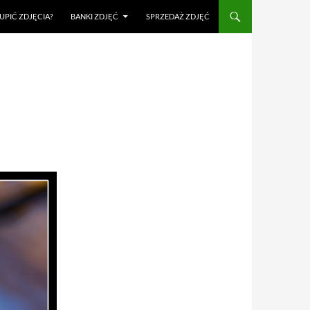
UPIĆ ZDJĘCIA?
BANKI ZDJĘĆ
SPRZEDAŻ ZDJĘĆ