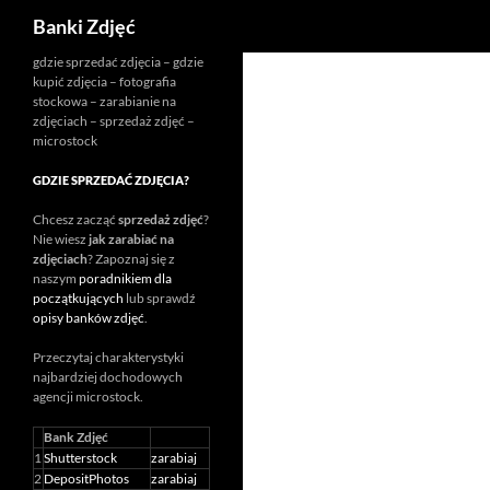
Szukaj
Banki Zdjęć
Przejdź
gdzie sprzedać zdjęcia – gdzie
kupić zdjęcia – fotografia
do
stockowa – zarabianie na
treści
zdjęciach – sprzedaż zdjęć –
microstock
GDZIE SPRZEDAĆ ZDJĘCIA?
Chcesz zacząć
sprzedaż zdjęć
?
Nie wiesz
jak zarabiać na
zdjęciach
? Zapoznaj się z
naszym
poradnikiem dla
początkujących
lub sprawdź
opisy banków zdjęć
.
Przeczytaj charakterystyki
najbardziej dochodowych
agencji
microstock
.
Bank Zdjęć
1
Shutterstock
zarabiaj
2
DepositPhotos
zarabiaj