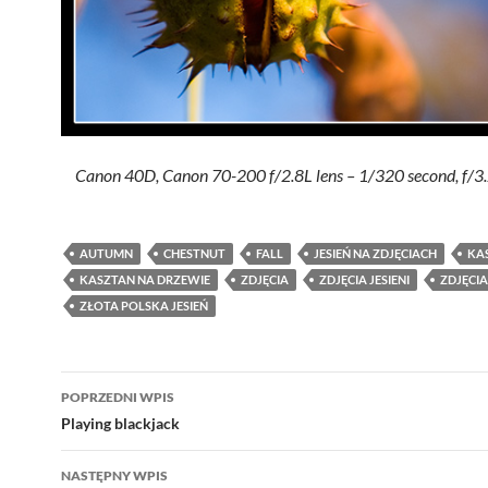
Canon 40D, Canon 70-200 f/2.8L lens – 1/320 second, f/3
AUTUMN
CHESTNUT
FALL
JESIEŃ NA ZDJĘCIACH
KA
KASZTAN NA DRZEWIE
ZDJĘCIA
ZDJĘCIA JESIENI
ZDJĘCIA
ZŁOTA POLSKA JESIEŃ
Nawigacja
POPRZEDNI WPIS
wpisu
Playing blackjack
NASTĘPNY WPIS