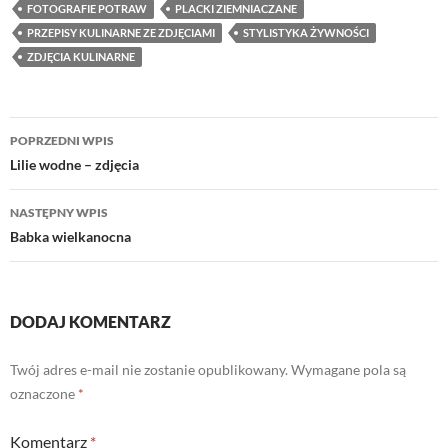
FOTOGRAFIE POTRAW
PLACKI ZIEMNIACZANE
PRZEPISY KULINARNE ZE ZDJĘCIAMI
STYLISTYKA ŻYWNOŚCI
ZDJĘCIA KULINARNE
Nawigacja
POPRZEDNI WPIS
wpisu
Lilie wodne – zdjęcia
NASTĘPNY WPIS
Babka wielkanocna
DODAJ KOMENTARZ
Twój adres e-mail nie zostanie opublikowany.
Wymagane pola są
oznaczone
*
Komentarz
*