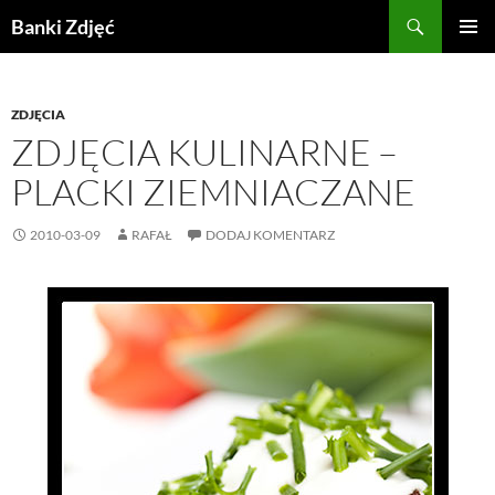
Przejdź
Szukaj
Banki Zdjęć
do
MENU
treści
GŁÓWN
ZDJĘCIA
ZDJĘCIA KULINARNE –
PLACKI ZIEMNIACZANE
2010-03-09
RAFAŁ
DODAJ KOMENTARZ