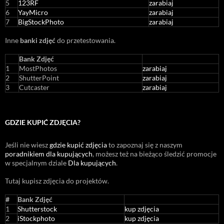
5
123RF
zarabiaj
6
YayMicro
zarabiaj
7
BigStockPhoto
zarabiaj
Inne
banki zdjęć
do przetestowania.
Bank Zdjęć
1
MostPhotos
zarabiaj
2
ShutterPoint
zarabiaj
3
Cutcaster
zarabiaj
GDZIE KUPIĆ ZDJĘCIA?
Jeśli nie wiesz
gdzie kupić zdjęcia
to zapoznaj się z naszym
poradnikiem dla kupujących
, możesz też na bieżąco śledzić promocje
w specjalnym dziale
Dla kupujących
.
Tutaj kupisz zdjęcia do projektów.
#
Bank Zdjęć
1
Shutterstock
kup zdjęcia
2
iStockphoto
kup zdjęcia