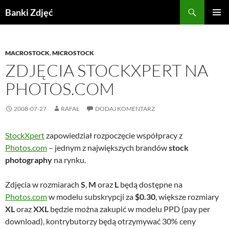
Przejdź
Szukaj
Banki Zdjęć
do
MENU
treści
GŁÓWN
MACROSTOCK
,
MICROSTOCK
ZDJĘCIA STOCKXPERT NA
PHOTOS.COM
2008-07-27
RAFAŁ
DODAJ KOMENTARZ
StockXpert
zapowiedział rozpoczęcie współpracy z
Photos.com
– jednym z największych brandów
stock
photography
na rynku.
Zdjęcia w rozmiarach
S
,
M
oraz
L
będą dostępne na
Photos.com
w modelu subskrypcji za
$0.30
, większe rozmiary
XL
oraz
XXL
będzie można zakupić w modelu PPD (pay per
download), kontrybutorzy będą otrzymywać 30% ceny