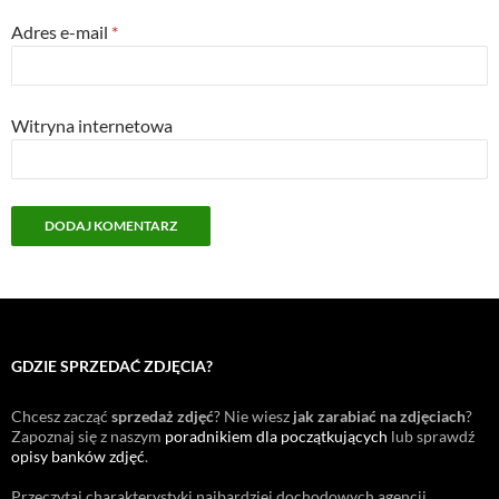
Adres e-mail
*
Witryna internetowa
GDZIE SPRZEDAĆ ZDJĘCIA?
Chcesz zacząć
sprzedaż zdjęć
? Nie wiesz
jak zarabiać na zdjęciach
?
Zapoznaj się z naszym
poradnikiem dla początkujących
lub sprawdź
opisy banków zdjęć
.
Przeczytaj charakterystyki najbardziej dochodowych agencji