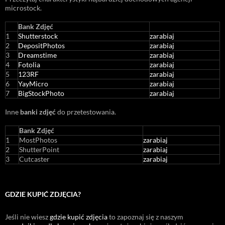
microstock
.
Bank Zdjęć
1
Shutterstock
zarabiaj
2
DepositPhotos
zarabiaj
3
Dreamstime
zarabiaj
4
Fotolia
zarabiaj
5
123RF
zarabiaj
6
YayMicro
zarabiaj
7
BigStockPhoto
zarabiaj
Inne
banki zdjęć
do przetestowania.
Bank Zdjęć
1
MostPhotos
zarabiaj
2
ShutterPoint
zarabiaj
3
Cutcaster
zarabiaj
GDZIE KUPIĆ ZDJĘCIA?
Jeśli nie wiesz
gdzie kupić zdjęcia
to zapoznaj się z naszym