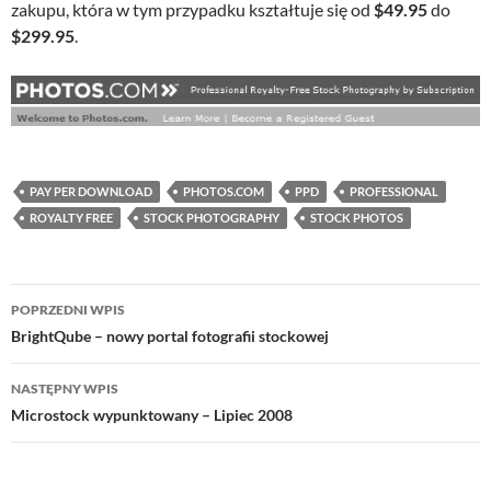
zakupu, która w tym przypadku kształtuje się od
$49.95
do
$299.95
.
PAY PER DOWNLOAD
PHOTOS.COM
PPD
PROFESSIONAL
ROYALTY FREE
STOCK PHOTOGRAPHY
STOCK PHOTOS
Nawigacja
POPRZEDNI WPIS
wpisu
BrightQube – nowy portal fotografii stockowej
NASTĘPNY WPIS
Microstock wypunktowany – Lipiec 2008