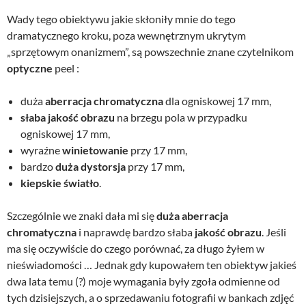
Wady tego obiektywu jakie skłoniły mnie do tego
dramatycznego kroku, poza wewnętrznym ukrytym
„sprzętowym onanizmem”, są powszechnie znane czytelnikom
optyczne
peel :
duża
aberracja chromatyczna
dla ogniskowej 17 mm,
słaba jakość obrazu
na brzegu pola w przypadku
ogniskowej 17 mm,
wyraźne
winietowanie
przy 17 mm,
bardzo
duża dystorsja
przy 17 mm,
kiepskie światło
.
Szczególnie we znaki dała mi się
duża aberracja
chromatyczna
i naprawdę bardzo słaba
jakość obrazu
. Jeśli
ma się oczywiście do czego porównać, za długo żyłem w
nieświadomości … Jednak gdy kupowałem ten obiektyw jakieś
dwa lata temu (?) moje wymagania były zgoła odmienne od
tych dzisiejszych, a o sprzedawaniu fotografii w bankach zdjęć