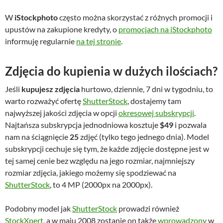
upustów na zakupione kredyty, o
promocjach na iStockphoto
informuję regularnie
na tej stronie
.
Zdjęcia do kupienia w dużych ilościach?
Jeśli
kupujesz zdjęcia
hurtowo, dziennie, 7 dni w tygodniu, to
warto rozważyć ofertę
ShutterStock
, dostajemy tam
najwyższej jakości zdjęcia w opcji
okresowej subskrypcji
.
Najtańsza subskrypcja jednodniowa kosztuje
$49
i pozwala
nam na ściągnięcie
25
zdjęć (tylko tego jednego dnia). Model
subskrypcji cechuje się tym, że każde zdjęcie dostępne jest w
tej samej cenie bez względu na jego rozmiar, najmniejszy
rozmiar zdjęcia, jakiego możemy się spodziewać na
ShutterStock
, to 4 MP (2000px na 2000px).
Podobny model jak
ShutterStock
prowadzi również
StockXpert
, a w maju 2008 zostanie on także
wprowadzony
w
agencji
iStockphoto
.