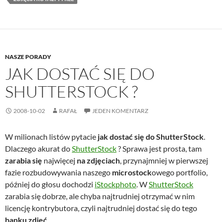
NASZE PORADY
JAK DOSTAĆ SIĘ DO
SHUTTERSTOCK ?
2008-10-02
RAFAŁ
JEDEN KOMENTARZ
W milionach listów pytacie
jak dostać się do ShutterStock
.
Dlaczego akurat do
ShutterStock
? Sprawa jest prosta, tam
zarabia się
najwięcej
na zdjęciach
, przynajmniej w pierwszej
fazie rozbudowywania naszego
microstock
owego portfolio,
później do głosu dochodzi
iStockphoto
. W
ShutterStock
zarabia się dobrze, ale chyba najtrudniej otrzymać w nim
licencję kontrybutora, czyli najtrudniej dostać się do tego
banku zdjęć
.