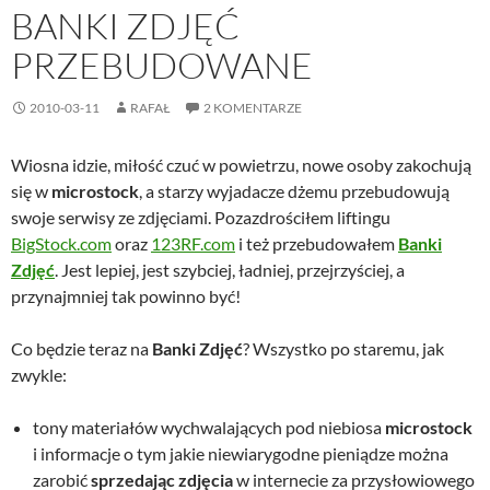
BANKI ZDJĘĆ
PRZEBUDOWANE
2010-03-11
RAFAŁ
2 KOMENTARZE
Wiosna idzie, miłość czuć w powietrzu, nowe osoby zakochują
się w
microstock
, a starzy wyjadacze dżemu przebudowują
swoje serwisy ze zdjęciami. Pozazdrościłem liftingu
BigStock.com
oraz
123RF.com
i też przebudowałem
Banki
Zdjęć
. Jest lepiej, jest szybciej, ładniej, przejrzyściej, a
przynajmniej tak powinno być!
Co będzie teraz na
Banki Zdjęć
? Wszystko po staremu, jak
zwykle:
tony materiałów wychwalających pod niebiosa
microstock
i informacje o tym jakie niewiarygodne pieniądze można
zarobić
sprzedając zdjęcia
w internecie za przysłowiowego