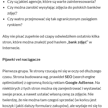
Czy są jakieś agencje, które są warte zainteresowania?
Czy można zarobić wysyłając zdjęcia do polskich banków
zdjęć?
Czy watro przejmować się tak ograniczonym zasięgiem
rynkiem?
Aby nie pisać zupełnie od czapy odwiedziłem ostatnio kilka
stron, które można znaleźć pod hasłem „
bank zdjęć
” w
Internecie.
Pijawki vel naciągacze
Pierwsza grupa. Te strony rzucają mi się w oczy od dłuższego
czasu. Strona budowana wg. prawideł
SEO
(
search engine
optimization
) z ogromną ilością reklam
Google AdSense
. Na
niektórych z tych stron można się zarejestrować i wystawiać
swoje prace, a nawet ustalać własną cenę za zdjęcie. Nie
twierdzę, że nie można tam czegoś sprzedać (w końcu jest
koszyk i jakiś dalszy formularz zakupów), ale wydaje mi się to