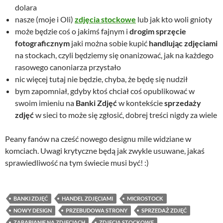
dolara
nasze (moje i Oli)
zdjęcia stockowe
lub jak kto woli gnioty
może będzie coś o jakimś fajnym i
drogim sprzęcie
fotograficznym
jaki można sobie kupić
handlując zdjęciami
na stockach, czyli będziemy się onanizować, jak na każdego
rasowego canoniarza przystało
nic więcej tutaj nie będzie, chyba, że będę się nudził
bym zapomniał, gdyby ktoś chciał coś opublikować w
swoim imieniu na
Banki Zdjęć
w kontekście
sprzedaży
zdjęć
w sieci to może się zgłosić, dobrej treści nigdy za wiele
Peany fanów na cześć nowego designu mile widziane w
komciach. Uwagi krytyczne będą jak zwykle usuwane, jakaś
sprawiedliwość na tym świecie musi być! :)
BANKI ZDJĘĆ
HANDEL ZDJĘCIAMI
MICROSTOCK
NOWY DESIGN
PRZEBUDOWA STRONY
SPRZEDAŻ ZDJĘĆ
ZARABIANIE NA ZDJĘCIACH
ZDJĘCIA STOCKOWE