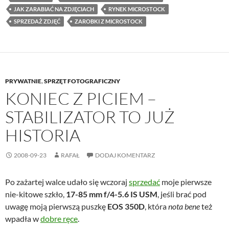
JAK ZARABIAĆ NA ZDJĘCIACH
RYNEK MICROSTOCK
SPRZEDAŻ ZDJĘĆ
ZAROBKI Z MICROSTOCK
PRYWATNIE
,
SPRZĘT FOTOGRAFICZNY
KONIEC Z PICIEM –
STABILIZATOR TO JUŻ
HISTORIA
2008-09-23
RAFAŁ
DODAJ KOMENTARZ
Po zażartej walce udało się wczoraj
sprzedać
moje pierwsze
nie-kitowe szkło,
17-85 mm f/4-5.6 IS USM
, jeśli brać pod
uwagę moją pierwszą puszkę
EOS 350D
, która
nota bene
też
wpadła w
dobre ręce
.