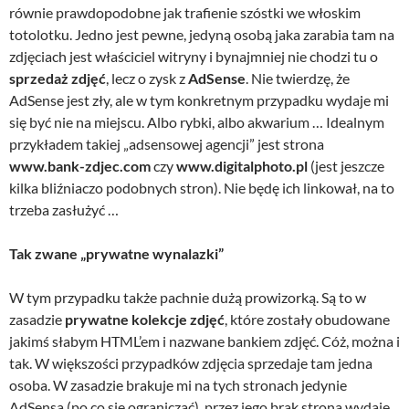
równie prawdopodobne jak trafienie szóstki we włoskim
totolotku. Jedno jest pewne, jedyną osobą jaka zarabia tam na
zdjęciach jest właściciel witryny i bynajmniej nie chodzi tu o
sprzedaż zdjęć
, lecz o zysk z
AdSense
. Nie twierdzę, że
AdSense jest zły, ale w tym konkretnym przypadku wydaje mi
się być nie na miejscu. Albo rybki, albo akwarium … Idealnym
przykładem takiej „adsensowej agencji” jest strona
www.bank-zdjec.com
czy
www.digitalphoto.pl
(jest jeszcze
kilka bliźniaczo podobnych stron). Nie będę ich linkował, na to
trzeba zasłużyć …
Tak zwane „prywatne wynalazki”
W tym przypadku także pachnie dużą prowizorką. Są to w
zasadzie
prywatne kolekcje zdjęć
, które zostały obudowane
jakimś słabym HTML’em i nazwane bankiem zdjęć. Cóż, można i
tak. W większości przypadków zdjęcia sprzedaje tam jedna
osoba. W zasadzie brakuje mi na tych stronach jedynie
AdSensa (po co się ograniczać), przez jego brak strona wydaje