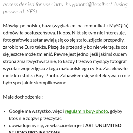
Access denied for user 'artu_buyphoto’@’localhost’ (using
password: YES)
Mówiąc po polsku, baza (wygląda mi na komunikat z MySQL’a)
odmówiła posłuszeństwa. I klops. Nikt się tym nie interesuje,
fotografowie zastanawiają się co się stało, zdjęcia przepadły,
zarobione Euro także. Piszę, że przepadły bo nie wierzę, że coś
się jeszcze może zmienić. Pewne jest jedno, jeśli jakimś cudem
strona zmartwychwstanie, to każdy trzeźwo myślący fotograf
wycofa swoje zdjęcia z tego małopolskiego cyrku. Zaciekawiło
mnie kto stoi za Buy-Photo. Zabawiłem się w detektywa, co nie
było specjalnie skomplikowane.
Małe dochodzenie :
Google ma wszystko, więc i
regulamin buy-photo
, gdyby
ktoś nie zdążył przeczytać
dowiadujemy się, że właścicielem jest
ART UNLIMITED
STUDIO PROJEKTOWE