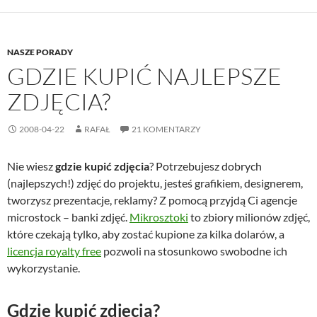
NASZE PORADY
GDZIE KUPIĆ NAJLEPSZE
ZDJĘCIA?
2008-04-22
RAFAŁ
21 KOMENTARZY
Nie wiesz
gdzie kupić zdjęcia
? Potrzebujesz dobrych
(najlepszych!) zdjęć do projektu, jesteś grafikiem, designerem,
tworzysz prezentacje, reklamy? Z pomocą przyjdą Ci agencje
microstock – banki zdjęć.
Mikrosztoki
to zbiory milionów zdjęć,
które czekają tylko, aby zostać kupione za kilka dolarów, a
licencja royalty free
pozwoli na stosunkowo swobodne ich
wykorzystanie.
Gdzie kupić zdjęcia?
Moim zdaniem (nie tylko moim!) najciekawszy zbiór każdego