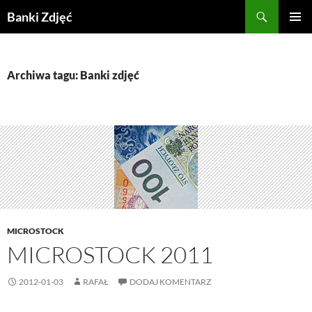
Przejdź
Szukaj
Banki Zdjęć
do
MENU
treści
GŁÓWN
Archiwa tagu: Banki zdjęć
MICROSTOCK
MICROSTOCK 2011
2012-01-03
RAFAŁ
DODAJ KOMENTARZ