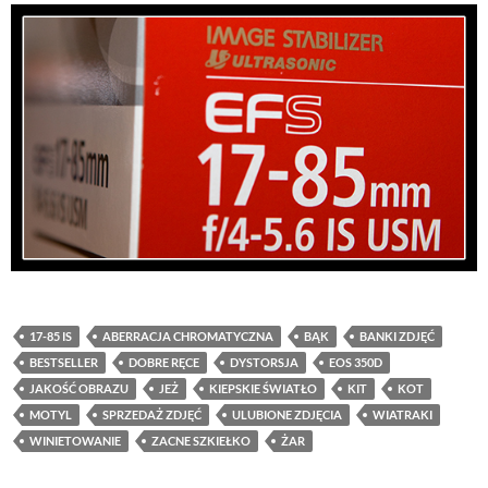
17-85 IS
ABERRACJA CHROMATYCZNA
BĄK
BANKI ZDJĘĆ
BESTSELLER
DOBRE RĘCE
DYSTORSJA
EOS 350D
JAKOŚĆ OBRAZU
JEŻ
KIEPSKIE ŚWIATŁO
KIT
KOT
MOTYL
SPRZEDAŻ ZDJĘĆ
ULUBIONE ZDJĘCIA
WIATRAKI
WINIETOWANIE
ZACNE SZKIEŁKO
ŻAR