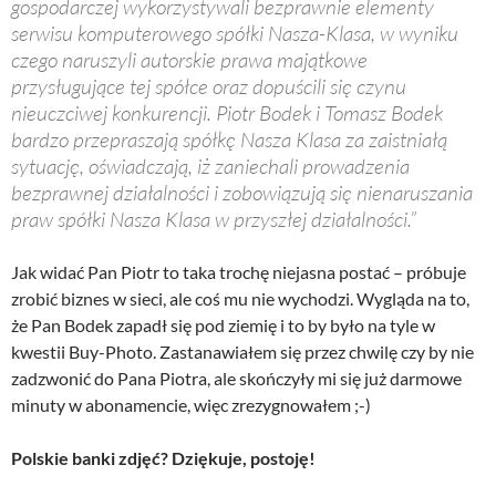
gospodarczej wykorzystywali bezprawnie elementy
serwisu komputerowego spółki Nasza-Klasa, w wyniku
czego naruszyli autorskie prawa majątkowe
przysługujące tej spółce oraz dopuścili się czynu
nieuczciwej konkurencji. Piotr Bodek i Tomasz Bodek
bardzo przepraszają spółkę Nasza Klasa za zaistniałą
sytuację, oświadczają, iż zaniechali prowadzenia
bezprawnej działalności i zobowiązują się nienaruszania
praw spółki Nasza Klasa w przyszłej działalności.”
Jak widać Pan Piotr to taka trochę niejasna postać – próbuje
zrobić biznes w sieci, ale coś mu nie wychodzi. Wygląda na to,
że Pan Bodek zapadł się pod ziemię i to by było na tyle w
kwestii Buy-Photo. Zastanawiałem się przez chwilę czy by nie
zadzwonić do Pana Piotra, ale skończyły mi się już darmowe
minuty w abonamencie, więc zrezygnowałem ;-)
Polskie banki zdjęć? Dziękuje, postoję!