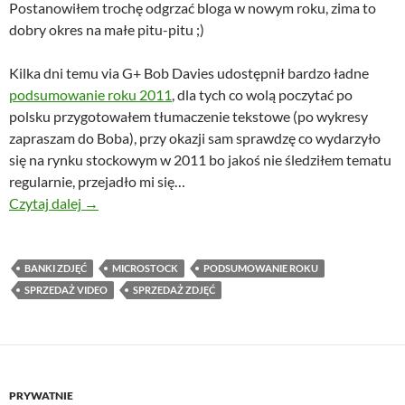
Postanowiłem trochę odgrzać bloga w nowym roku, zima to
dobry okres na małe pitu-pitu ;)
Kilka dni temu via G+ Bob Davies udostępnił bardzo ładne
podsumowanie roku 2011
, dla tych co wolą poczytać po
polsku przygotowałem tłumaczenie tekstowe (po wykresy
zapraszam do Boba), przy okazji sam sprawdzę co wydarzyło
się na rynku stockowym w 2011 bo jakoś nie śledziłem tematu
regularnie, przejadło mi się…
Microstock 2011
Czytaj dalej
→
BANKI ZDJĘĆ
MICROSTOCK
PODSUMOWANIE ROKU
SPRZEDAŻ VIDEO
SPRZEDAŻ ZDJĘĆ
PRYWATNIE