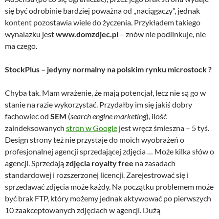
się być odrobinie bardziej poważna od „naciągaczy”, jednak
kontent pozostawia wiele do życzenia. Przykładem takiego
wynalazku jest
www.domzdjec.pl
– znów nie podlinkuje, nie
ma czego.
StockPlus – jedyny normalny na polskim rynku microstock ?
Chyba tak. Mam wrażenie, że mają potencjał, lecz nie są go w
stanie na razie wykorzystać. Przydałby im się jakiś dobry
fachowiec od
SEM
(
search engine marketing
), ilość
zaindeksowanych
stron w Google
jest wręcz śmieszna – 5 tyś.
Design strony też nie przystaje do moich wyobrażeń o
profesjonalnej agencji sprzedającej zdjęcia … Może kilka słów o
agencji. Sprzedają
zdjęcia royalty free
na zasadach
standardowej i rozszerzonej licencji. Zarejestrować się i
sprzedawać zdjęcia może każdy. Na początku problemem może
być brak FTP, który możemy jednak aktywować po pierwszych
10 zaakceptowanych zdjęciach w agencji. Dużą