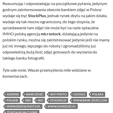
Reasumując i odpowiadając na początkowe pytania, jedynym
godnym zainteresowania obecnie bankiem zdjęć w Polsce
wydaje się być
StockPlus
, jednak rynek zbytu na jakim działa,
wydaje się tak mocno ograniczony, do tego stopnia, że
sprzedawanie tam zdjęć nie może być na razie opłacalne.
IMHO polską agencją
microstock
, działającą jedynie na
polskim rynku, można się zainteresować jedynie jeśli nie mamy
już nic innego, lepszego do roboty i zgromadziliśmy juz
odpowiednią dużą ilość zdjęć gotowych do wysłania do
takiego banku fotografii.
Tyle ode mnie. Wasze przemyślenia mile widziane w
komentarzach.
ADSENSE
BANKI ZDJĘĆ
BUY PHOTO
GOOGLE
POLSKA
POLSKIE
SEM
SEO
STOCKPLUS
WWW.BANK-ZDJEC.COM
WWW.DIGITALPHOTO.PL
WWW.DOMZDJEC.PL
ZDJĘCIA ROYALTY FREE