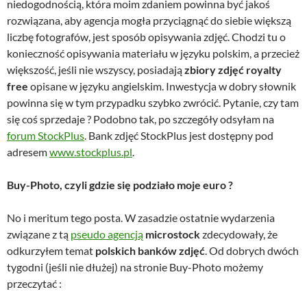
niedogodnością, która moim zdaniem powinna być jakoś
rozwiązana, aby agencja mogła przyciągnąć do siebie większą
liczbę fotografów, jest sposób opisywania zdjęć. Chodzi tu o
konieczność opisywania materiału w języku polskim, a przecież
większość, jeśli nie wszyscy, posiadają
zbiory zdjęć royalty
free
opisane w języku angielskim. Inwestycja w dobry słownik
powinna się w tym przypadku szybko zwrócić. Pytanie, czy tam
się coś sprzedaje ? Podobno tak, po szczegóły odsyłam na
forum StockPlus
. Bank zdjęć StockPlus jest dostępny pod
adresem
www.stockplus.pl
.
Buy-Photo, czyli gdzie się podziało moje euro ?
No i meritum tego posta. W zasadzie ostatnie wydarzenia
związane z tą
pseudo agencją
microstock
zdecydowały, że
odkurzyłem temat
polskich banków zdjęć
. Od dobrych dwóch
tygodni (jeśli nie dłużej) na stronie Buy-Photo możemy
przeczytać :