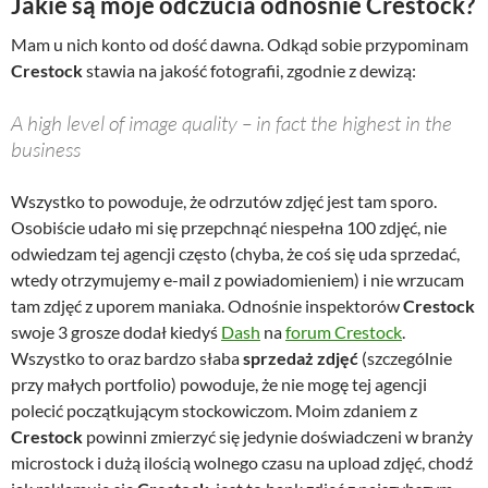
Jakie są moje odczucia odnośnie Crestock?
Mam u nich konto od dość dawna. Odkąd sobie przypominam
Crestock
stawia na jakość fotografii, zgodnie z dewizą:
A high level of image quality – in fact the highest in the
business
Wszystko to powoduje, że odrzutów zdjęć jest tam sporo.
Osobiście udało mi się przepchnąć niespełna 100 zdjęć, nie
odwiedzam tej agencji często (chyba, że coś się uda sprzedać,
wtedy otrzymujemy e-mail z powiadomieniem) i nie wrzucam
tam zdjęć z uporem maniaka. Odnośnie inspektorów
Crestock
swoje 3 grosze dodał kiedyś
Dash
na
forum Crestock
.
Wszystko to oraz bardzo słaba
sprzedaż zdjęć
(szczególnie
przy małych portfolio) powoduje, że nie mogę tej agencji
polecić początkującym stockowiczom. Moim zdaniem z
Crestock
powinni zmierzyć się jedynie doświadczeni w branży
microstock i dużą ilością wolnego czasu na upload zdjęć, chodź