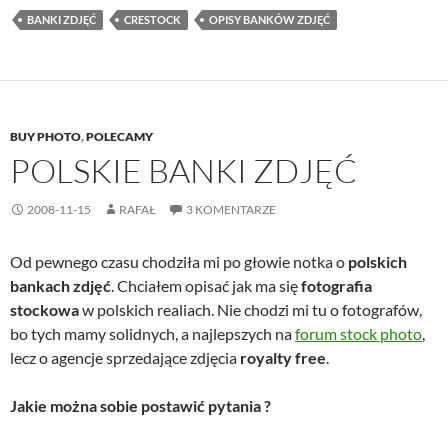
BANKI ZDJĘĆ
CRESTOCK
OPISY BANKÓW ZDJĘĆ
BUY PHOTO
,
POLECAMY
POLSKIE BANKI ZDJĘĆ
2008-11-15
RAFAŁ
3 KOMENTARZE
Od pewnego czasu chodziła mi po głowie notka o
polskich
bankach zdjęć
. Chciałem opisać jak ma się
fotografia
stockowa
w polskich realiach. Nie chodzi mi tu o fotografów,
bo tych mamy solidnych, a najlepszych na
forum stock photo
,
lecz o agencje sprzedające zdjęcia
royalty free
.
Jakie można sobie postawić pytania ?