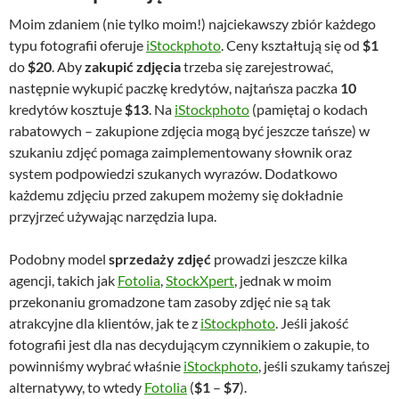
typu fotografii oferuje
iStockphoto
. Ceny kształtują się od
$1
do
$20
. Aby
zakupić zdjęcia
trzeba się zarejestrować,
następnie wykupić paczkę kredytów, najtańsza paczka
10
kredytów kosztuje
$13
. Na
iStockphoto
(pamiętaj o kodach
rabatowych – zakupione zdjęcia mogą być jeszcze tańsze) w
szukaniu zdjęć pomaga zaimplementowany słownik oraz
system podpowiedzi szukanych wyrazów. Dodatkowo
każdemu zdjęciu przed zakupem możemy się dokładnie
przyjrzeć używając narzędzia lupa.
Podobny model
sprzedaży zdjęć
prowadzi jeszcze kilka
agencji, takich jak
Fotolia
,
StockXpert
, jednak w moim
przekonaniu gromadzone tam zasoby zdjęć nie są tak
atrakcyjne dla klientów, jak te z
iStockphoto
. Jeśli jakość
fotografii jest dla nas decydującym czynnikiem o zakupie, to
powinniśmy wybrać właśnie
iStockphoto
, jeśli szukamy tańszej
alternatywy, to wtedy
Fotolia
(
$1
–
$7
).
W
iStockphoto
często można skorzystać z różnych promocji i