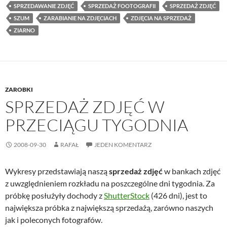
SPRZEDAWANIE ZDJĘĆ
SPRZEDAŻ FOOTOGRAFII
SPRZEDAŻ ZDJĘĆ
SZUM
ZARABIANIE NA ZDJĘCIACH
ZDJĘCIA NA SPRZEDAŻ
ZIARNO
ZAROBKI
SPRZEDAŻ ZDJĘĆ W
PRZECIĄGU TYGODNIA
2008-09-30
RAFAŁ
JEDEN KOMENTARZ
Wykresy przedstawiają naszą
sprzedaż zdjęć
w bankach zdjęć
z uwzględnieniem rozkładu na poszczególne dni tygodnia. Za
próbkę posłużyły dochody z
ShutterStock
(426 dni), jest to
największa próbka z największą sprzedażą, zarówno naszych
jak i poleconych fotografów.