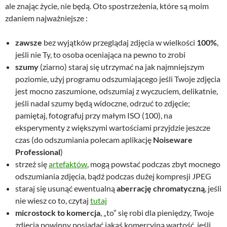
ale znając życie, nie będą. Oto spostrzeżenia, które są moim
zdaniem najważniejsze :
zawsze
bez wyjątków przeglądaj zdjęcia w wielkości
100%
,
jeśli nie Ty, to osoba oceniająca na pewno to zrobi
szumy
(ziarno) staraj się utrzymać na jak najmniejszym
poziomie, użyj programu odszumiającego jeśli Twoje zdjęcia
jest mocno zaszumione, odszumiaj z wyczuciem, delikatnie,
jeśli nadal szumy będą widoczne, odrzuć to zdjęcie;
pamiętaj, fotografuj przy małym ISO (100), na
eksperymenty z większymi wartościami przyjdzie jeszcze
czas (do odszumiania polecam aplikację
Noiseware
Professional
)
strzeż się
artefaktów
, mogą powstać podczas zbyt mocnego
odszumiania zdjęcia, bądź podczas dużej kompresji JPEG
staraj się usunąć ewentualną
aberrację chromatyczną
, jeśli
nie wiesz co to, czytaj
tutaj
microstock to komercja
, „to” się robi dla pieniędzy, Twoje
zdjęcia powinny posiadać jakąś komercyjną wartość, jeśli