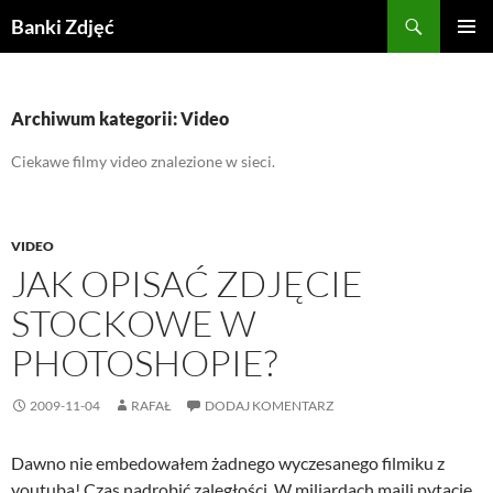
Przejdź
Szukaj
Banki Zdjęć
do
MENU
treści
GŁÓWN
Archiwum kategorii: Video
Ciekawe filmy video znalezione w sieci.
VIDEO
JAK OPISAĆ ZDJĘCIE
STOCKOWE W
PHOTOSHOPIE?
2009-11-04
RAFAŁ
DODAJ KOMENTARZ
Dawno nie embedowałem żadnego wyczesanego filmiku z
youtuba! Czas nadrobić zaległości. W miliardach maili pytacie