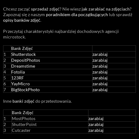
Chcesz zacząć
sprzedaż zdjęć
? Nie wiesz
jak zarabiać na zdjęciach
?
Zapoznaj się z naszym
poradnikiem dla początkujących
lub sprawdź
opisy banków zdjęć
.
Przeczytaj charakterystyki najbardziej dochodowych agencji
microstock
.
Bank Zdjęć
1
Shutterstock
zarabiaj
2
DepositPhotos
zarabiaj
3
Dreamstime
zarabiaj
4
Fotolia
zarabiaj
5
123RF
zarabiaj
6
YayMicro
zarabiaj
7
BigStockPhoto
zarabiaj
Inne
banki zdjęć
do przetestowania.
Bank Zdjęć
1
MostPhotos
zarabiaj
2
ShutterPoint
zarabiaj
3
Cutcaster
zarabiaj