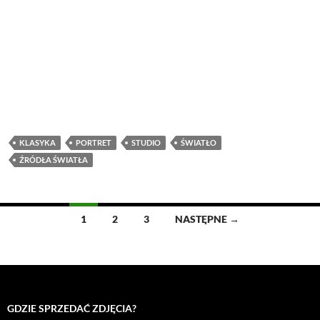
KLASYKA
PORTRET
STUDIO
ŚWIATŁO
ŹRÓDŁA ŚWIATŁA
Nawigacja
1
2
3
NASTĘPNE →
po
wpisach
GDZIE SPRZEDAĆ ZDJĘCIA?