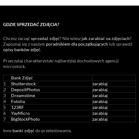
GDZIE SPRZEDAĆ ZDJĘCIA?
Chcesz zacząć
sprzedaż zdjęć
? Nie wiesz
jak zarabiać na zdjęciach
?
Zapoznaj się z naszym
poradnikiem dla początkujących
lub sprawdź
opisy banków zdjęć
.
Przeczytaj charakterystyki najbardziej dochodowych agencji
microstock
.
Bank Zdjęć
1
Shutterstock
zarabiaj
2
DepositPhotos
zarabiaj
3
Dreamstime
zarabiaj
4
Fotolia
zarabiaj
5
123RF
zarabiaj
6
YayMicro
zarabiaj
7
BigStockPhoto
zarabiaj
Inne
banki zdjęć
do przetestowania.