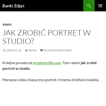
Przejdź
Szukaj
Banki Zdjęć
do
MENU
treści
GŁÓWN
VIDEO
JAK ZROBIĆ PORTRET W
STUDIO?
2009-01-16
RAFAŁ
DODAJ KOMENTARZ
Kolejna porada od
prophotolife.com
. Tym razem
jak zrobić
portret w studio
.
Pierwsze video, klasyczny portret z trzema źródłami światła.