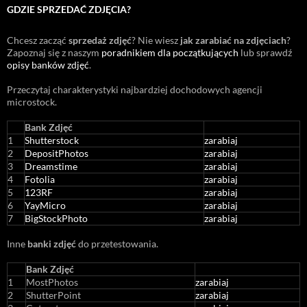
GDZIE SPRZEDAĆ ZDJĘCIA?
Chcesz zacząć
sprzedaż zdjęć
? Nie wiesz
jak zarabiać na zdjęciach
?
Zapoznaj się z naszym
poradnikiem dla początkujących
lub sprawdź
opisy banków zdjęć
.
Przeczytaj charakterystyki najbardziej dochodowych agencji
microstock
.
Bank Zdjęć
1
Shutterstock
zarabiaj
2
DepositPhotos
zarabiaj
3
Dreamstime
zarabiaj
4
Fotolia
zarabiaj
5
123RF
zarabiaj
6
YayMicro
zarabiaj
7
BigStockPhoto
zarabiaj
Inne
banki zdjęć
do przetestowania.
Bank Zdjęć
1
MostPhotos
zarabiaj
2
ShutterPoint
zarabiaj