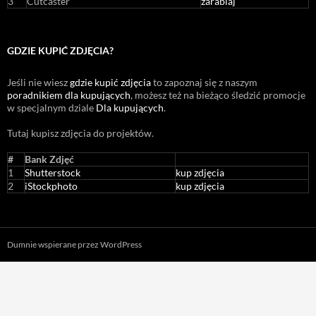
3
Cutcaster
zarabiaj
GDZIE KUPIĆ ZDJĘCIA?
Jeśli nie wiesz
gdzie kupić zdjęcia
to zapoznaj się z naszym
poradnikiem dla kupujących
, możesz też na bieżąco śledzić promocje
w specjalnym dziale
Dla kupujących
.
Tutaj kupisz zdjęcia do projektów.
#
Bank Zdjęć
1
Shutterstock
kup zdjęcia
2
iStockphoto
kup zdjęcia
Dumnie wspierane przez WordPress