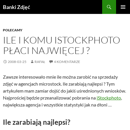
Przejdź
Szukaj
Banki Zdjęć
do
MENU
treści
GŁÓWN
POLECAMY
ILE I KOMU ISTOCKPHOTO
PŁACI NAJWIĘCEJ ?
2008-03-25
RAFAŁ
4 KOMENTARZE
Zawsze interesowało mnie ile można zarobić na sprzedaży
zdjęć w agencjach microstock. Ile zarabiają najlepsi ? Tym
artykułem mam zamiar dojść do jakiś uśrednionych wniosków.
Najprościej będzie przeanalizować pobrania na
iStockphoto
,
największa agencja i wszystkie statystyki jak na dłoni …
Ile zarabiają najlepsi?