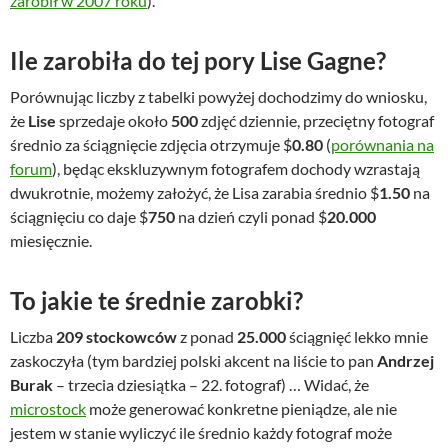
zarobił w 2007 roku
).
Ile zarobiła do tej pory Lise Gagne?
Porównując liczby z tabelki powyżej dochodzimy do wniosku,
że
Lise
sprzedaje około
500
zdjęć dziennie, przeciętny fotograf
średnio za ściągnięcie zdjęcia otrzymuje $
0.80
(
porównania na
forum
), będąc ekskluzywnym fotografem dochody wzrastają
dwukrotnie, możemy założyć, że Lisa zarabia średnio $
1.50
na
ściągnięciu co daje $
750
na dzień czyli ponad $
20.000
miesięcznie.
To jakie te średnie zarobki?
Liczba
209 stockowców
z ponad
25.000
ściągnięć lekko mnie
zaskoczyła (tym bardziej polski akcent na liście to pan
Andrzej
Burak
– trzecia dziesiątka – 22. fotograf) … Widać, że
microstock
może generować konkretne pieniądze, ale nie
jestem w stanie wyliczyć ile średnio każdy fotograf może