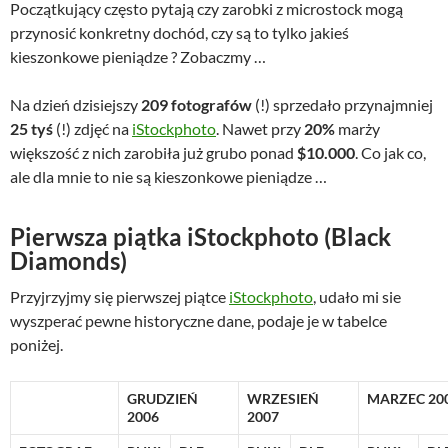
Początkujący często pytają czy zarobki z microstock mogą
przynosić konkretny dochód, czy są to tylko jakieś
kieszonkowe pieniądze ? Zobaczmy …
Na dzień dzisiejszy
209 fotografów
(!) sprzedało przynajmniej
25 tyś
(!) zdjęć na
iStockphoto
. Nawet przy
20%
marży
większość z nich zarobiła już grubo ponad
$10.000
. Co jak co,
ale dla mnie to nie są kieszonkowe pieniądze …
Pierwsza piątka iStockphoto (Black
Diamonds)
Przyjrzyjmy się pierwszej piątce
iStockphoto
, udało mi sie
wyszperać pewne historyczne dane, podaje je w tabelce
poniżej.
GRUDZIEŃ
WRZESIEŃ
MARZEC 20
2006
2007