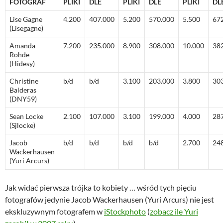
FOTOGRAF
PLIKI
DLE
PLIKI
DLE
PLIKI
DL
Lise Gagne
4.200
407.000
5.200
570.000
5.500
67
(Lisegagne)
Amanda
7.200
235.000
8.900
308.000
10.000
38
Rohde
(Hidesy)
Christine
b/d
b/d
3.100
203.000
3.800
30
Balderas
(DNY59)
Sean Locke
2.100
107.000
3.100
199.000
4.000
28
(Sjlocke)
Jacob
b/d
b/d
b/d
b/d
2.700
24
Wackerhausen
(Yuri Arcurs)
Jak widać pierwsza trójka to kobiety … wśród tych pięciu
fotografów jedynie Jacob Wackerhausen (Yuri Arcurs) nie jest
ekskluzywnym fotografem w
iStockphoto
(
zobacz ile Yuri