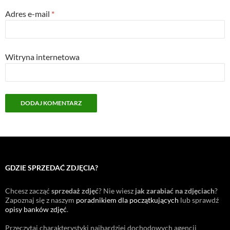
Adres e-mail
*
Witryna internetowa
GDZIE SPRZEDAĆ ZDJĘCIA?
Chcesz zacząć
sprzedaż zdjęć
? Nie wiesz
jak zarabiać na zdjęciach
?
Zapoznaj się z naszym
poradnikiem dla początkujących
lub sprawdź
opisy banków zdjęć
.
Przeczytaj charakterystyki najbardziej dochodowych agencji