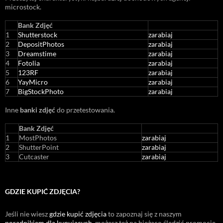
microstock
.
Bank Zdjęć
1
Shutterstock
zarabiaj
2
DepositPhotos
zarabiaj
3
Dreamstime
zarabiaj
4
Fotolia
zarabiaj
5
123RF
zarabiaj
6
YayMicro
zarabiaj
7
BigStockPhoto
zarabiaj
Inne
banki zdjęć
do przetestowania.
Bank Zdjęć
1
MostPhotos
zarabiaj
2
ShutterPoint
zarabiaj
3
Cutcaster
zarabiaj
GDZIE KUPIĆ ZDJĘCIA?
Jeśli nie wiesz
gdzie kupić zdjęcia
to zapoznaj się z naszym
poradnikiem dla kupujących
, możesz też na bieżąco śledzić promocje