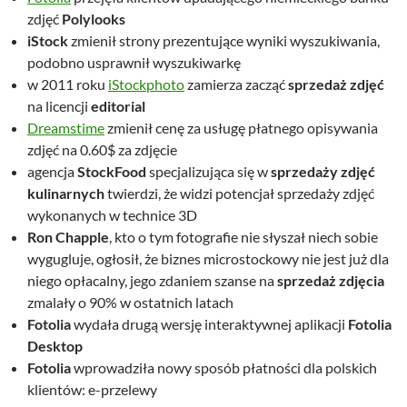
zdjęć
Polylooks
iStock
zmienił strony prezentujące wyniki wyszukiwania,
podobno usprawnił wyszukiwarkę
w 2011 roku
iStockphoto
zamierza zacząć
sprzedaż zdjęć
na licencji
editorial
Dreamstime
zmienił cenę za usługę płatnego opisywania
zdjęć na 0.60$ za zdjęcie
agencja
StockFood
specjalizująca się w
sprzedaży zdjęć
kulinarnych
twierdzi, że widzi potencjał sprzedaży zdjęć
wykonanych w technice 3D
Ron Chapple
, kto o tym fotografie nie słyszał niech sobie
wygugluje, ogłosił, że biznes microstockowy nie jest już dla
niego opłacalny, jego zdaniem szanse na
sprzedaż zdjęcia
zmalały o 90% w ostatnich latach
Fotolia
wydała drugą wersję interaktywnej aplikacji
Fotolia
Desktop
Fotolia
wprowadziła nowy sposób płatności dla polskich
klientów: e-przelewy