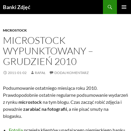
Przejdź
Szukaj
Banki Zdjęć
do
MENU
treści
GŁÓWN
MICROSTOCK
MICROSTOCK
WYPUNKTOWANY –
GRUDZIEŃ 2010
2011-01-02
RAFAŁ
DODAJ KOMENTARZ
Podsumowanie ostatniego miesiąca roku 2010.
Prawdopodobnie ostatnie regularne podsumowanie wydarzeń
z rynku
microstock
na tym blogu. Czas zacząć robić zdjęcia i
poważnie
zarabiać na fotografii
, a nie pisać smuty na
blogasku.
Fotolia
przejęła klientów upadającego niemieckiego banku