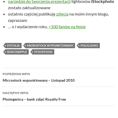
narzędzie do tworzenia prezentacji
lighboxów
iStockphoto
zostało zaktualizowane
ostatnio częściej publikuję
zdjęcia
na moim innym blogu,
zapraszam
… o i wydarzenie roku,
>100 fanów na fejsie
FOTOLIA
MICROSTOCK WYPUNKTOWANY
POLYLOOKS
RON CHAPPLE
STOCKFOOD
Nawigacja
POPRZEDNI WPIS
wpisu
Microstock wypunktowany – Listopad 2010
NASTĘPNY WPIS
Photogenica – bank zdjęć Royalty Free