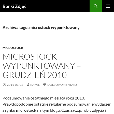
Przejdź
Szukaj
Banki Zdjęć
do
MENU
treści
GŁÓWN
Archiwa tagu: microstock wypunktowany
MICROSTOCK
MICROSTOCK
WYPUNKTOWANY –
GRUDZIEŃ 2010
2011-01-02
RAFAŁ
DODAJ KOMENTARZ
Podsumowanie ostatniego miesiąca roku 2010.
Prawdopodobnie ostatnie regularne podsumowanie wydarzeń
z rynku
microstock
na tym blogu. Czas zacząć robić zdjęcia i