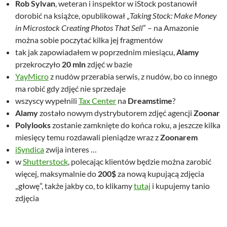
Rob Sylvan
, weteran i inspektor w iStock postanowił
dorobić na książce, opublikował „
Taking Stock: Make Money
in Microstock Creating Photos That Sell
” – na Amazonie
można sobie poczytać kilka jej fragmentów
tak jak zapowiadałem w poprzednim miesiącu,
Alamy
przekroczyło
20 mln
zdjęć w bazie
YayMicro
z nudów przerabia serwis, z nudów, bo co innego
ma robić gdy zdjęć nie sprzedaje
wszyscy wypełnili
Tax Center
na
Dreamstime
?
Alamy
zostało nowym dystrybutorem zdjęć agencji
Zoonar
Polylooks
zostanie zamknięte do końca roku, a jeszcze kilka
miesięcy temu rozdawali pieniądze wraz z
Zoonarem
iSyndica
zwija interes …
w
Shutterstock
, polecając klientów będzie można zarobić
więcej, maksymalnie do
200$
za nową kupującą zdjęcia
„głowę”, także jakby co, to klikamy
tutaj
i kupujemy tanio
zdjęcia