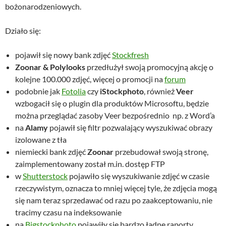
bożonarodzeniowych.
Działo się:
pojawił się nowy bank zdjęć
Stockfresh
Zoonar & Polylooks
przedłużył swoją promocyjną akcję o
kolejne 100.000 zdjęć, więcej o promocji na
forum
podobnie jak
Fotolia
czy
iStockphoto
, również
Veer
wzbogacił się o plugin dla produktów Microsoftu, będzie
można przeglądać zasoby Veer bezpośrednio np. z Word’a
na
Alamy
pojawił się filtr pozwalający wyszukiwać obrazy
izolowane z tła
niemiecki bank zdjęć
Zoonar
przebudował swoją stronę,
zaimplementowany został m.in. dostęp FTP
w
Shutterstock
pojawiło się wyszukiwanie zdjęć w czasie
rzeczywistym, oznacza to mniej więcej tyle, że zdjęcia mogą
się nam teraz sprzedawać od razu po zaakceptowaniu, nie
tracimy czasu na indeksowanie
na
Bigstockphoto
pojawiły się bardzo ładne raporty