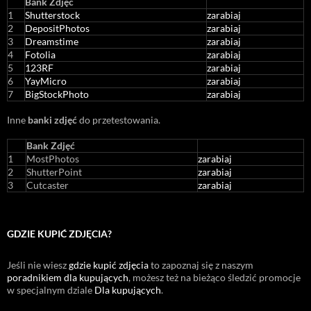
Bank Zdjęć
1
Shutterstock
zarabiaj
2
DepositPhotos
zarabiaj
3
Dreamstime
zarabiaj
4
Fotolia
zarabiaj
5
123RF
zarabiaj
6
YayMicro
zarabiaj
7
BigStockPhoto
zarabiaj
Inne
banki zdjęć
do przetestowania.
Bank Zdjęć
1
MostPhotos
zarabiaj
2
ShutterPoint
zarabiaj
3
Cutcaster
zarabiaj
GDZIE KUPIĆ ZDJĘCIA?
Jeśli nie wiesz
gdzie kupić zdjęcia
to zapoznaj się z naszym
poradnikiem dla kupujących
, możesz też na bieżąco śledzić promocje
w specjalnym dziale
Dla kupujących
.