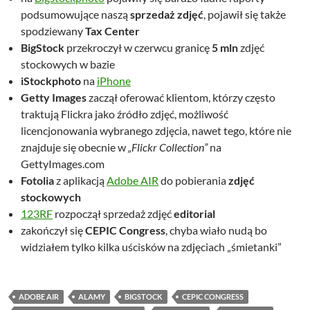
podsumowujące naszą
sprzedaż zdjęć
, pojawił się także
spodziewany
Tax Center
BigStock
przekroczył w czerwcu granicę
5 mln
zdjęć
stockowych w bazie
iStockphoto
na
iPhone
Getty Images
zaczął oferować klientom, którzy często
traktują Flickra jako źródło zdjęć, możliwość
licencjonowania wybranego zdjęcia, nawet tego, które nie
znajduje się obecnie w
„Flickr Collection”
na
GettyImages.com
Fotolia
z aplikacją
Adobe AIR
do pobierania
zdjęć
stockowych
123RF
rozpoczął sprzedaż zdjęć
editorial
zakończył się
CEPIC Congress
, chyba wiało nudą bo
widziałem tylko kilka uścisków na zdjęciach „śmietanki”
ADOBE AIR
ALAMY
BIGSTOCK
CEPIC CONGRESS