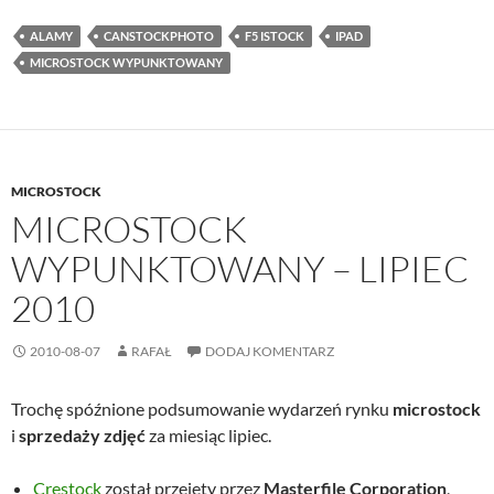
ALAMY
CANSTOCKPHOTO
F5 ISTOCK
IPAD
MICROSTOCK WYPUNKTOWANY
MICROSTOCK
MICROSTOCK
WYPUNKTOWANY – LIPIEC
2010
2010-08-07
RAFAŁ
DODAJ KOMENTARZ
Trochę spóźnione podsumowanie wydarzeń rynku
microstock
i
sprzedaży zdjęć
za miesiąc lipiec.
Crestock
został przejęty przez
Masterfile Corporation
,