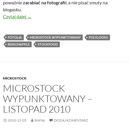
poważnie
zarabiać na fotografii
, a nie pisać smuty na
blogasku.
Microstock wypunktowany – Grudzień 2010
Czytaj dalej
→
FOTOLIA
MICROSTOCK WYPUNKTOWANY
POLYLOOKS
RON CHAPPLE
STOCKFOOD
MICROSTOCK
MICROSTOCK
WYPUNKTOWANY –
LISTOPAD 2010
2010-12-05
RAFAŁ
DODAJ KOMENTARZ