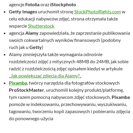
agencje
Fotolia
oraz
iStockphoto
Getty Images
uruchomił stronę
StockPhotoRights.com
w
celu edukacji nabywców zdjęć, strona otrzymała także
wsparcie
Shutterstock
agencja
Alamy
zapowiedziała, że zaprzestanie publikowania
swoich cokwartalnych wyników finansowych (podobny
ruch jak u
Getty
)
Alamy zmniejszyła także wymagania odnośnie
rozdzielczości zdjęć z mitycznych 48MB do 24MB, jak sobie
radzić z rozdzielczością zdjęć opisałem kiedyś w artykule
„
Jak powiększać zdjęcia dla Alamy?
„
Pixamba
, twórcy narzędzia dla fotografów stockowych
ProStockMaster
, uruchomili kolejny produkt/platformę,
tym razem pomocną nabywcom zdjęć stockowych,
Pixamba
pomoże w indeksowaniu, przechowywaniu, wyszukiwaniu,
tagowaniu, tworzeniu kopii zapasowych i pobieraniu zdjęcia
do ponownego użycia