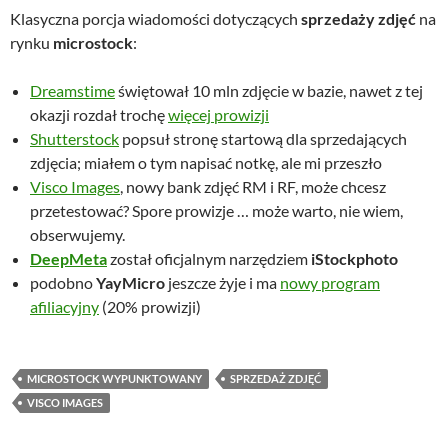
Klasyczna porcja wiadomości dotyczących
sprzedaży zdjęć
na
rynku
microstock
:
Dreamstime
świętował 10 mln zdjęcie w bazie, nawet z tej
okazji rozdał trochę
więcej prowizji
Shutterstock
popsuł stronę startową dla sprzedających
zdjęcia; miałem o tym napisać notkę, ale mi przeszło
Visco Images
, nowy bank zdjęć RM i RF, może chcesz
przetestować? Spore prowizje … może warto, nie wiem,
obserwujemy.
DeepMeta
został oficjalnym narzędziem
iStockphoto
podobno
YayMicro
jeszcze żyje i ma
nowy program
afiliacyjny
(20% prowizji)
MICROSTOCK WYPUNKTOWANY
SPRZEDAŻ ZDJĘĆ
VISCO IMAGES