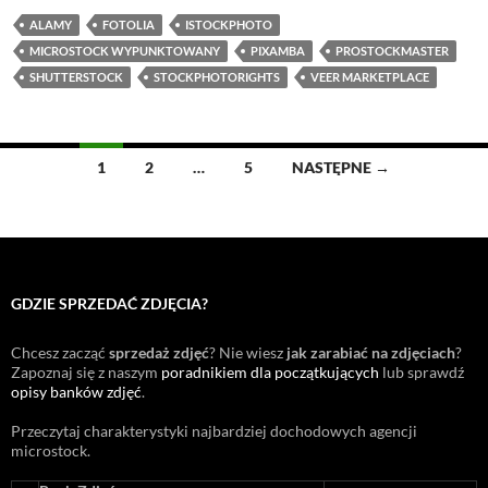
ALAMY
FOTOLIA
ISTOCKPHOTO
MICROSTOCK WYPUNKTOWANY
PIXAMBA
PROSTOCKMASTER
SHUTTERSTOCK
STOCKPHOTORIGHTS
VEER MARKETPLACE
Nawigacja
1
2
…
5
NASTĘPNE →
po
wpisach
GDZIE SPRZEDAĆ ZDJĘCIA?
Chcesz zacząć
sprzedaż zdjęć
? Nie wiesz
jak zarabiać na zdjęciach
?
Zapoznaj się z naszym
poradnikiem dla początkujących
lub sprawdź
opisy banków zdjęć
.
Przeczytaj charakterystyki najbardziej dochodowych agencji
microstock
.