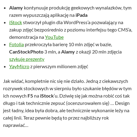
Alamy
kontynuuje produkcję geekowych wynalazków, tym
razem wypuszczają aplikację na
iPada
iStock
stworzył plugin dla WordPress’a pozwalający na
zakup zdjęć bezpośrednio z poziomu interfejsu tego CMS’a,
demonstracja na
YouTube
Fotolia
przekroczyła barierę 10 mln zdjęć w bazie,
CanStockPhoto
3 mln, a
Alamy
z okazji 20 mln zdjęcia
szykuje prezenty
YayMicro
z pierwszym milionem zdjęć
Jak widać, kompletnie nic się nie działo. Jedną z ciekawszych
rozrywek stockowych w sierpniu było szukanie błędów w tym
ich nowych
F5
na
iStock
’u. Dziwię się jak można robić coś tak
długo i tak technicznie zepsuć (ocenzurowałem się) … Design
jest ładny, idea była dobra, ale technicznie wykonanie leży na
całej linii. Teraz pewnie będą to przez najbliższy rok
naprawiać…