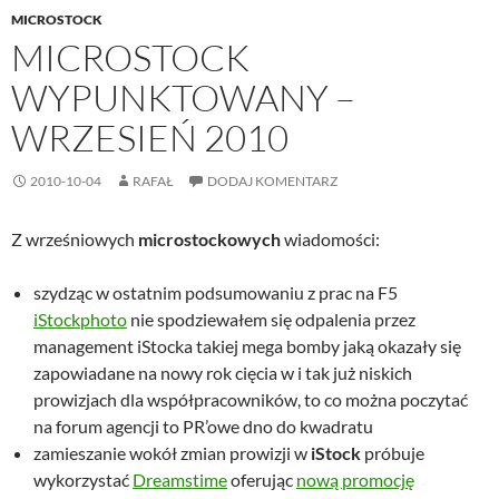
MICROSTOCK
MICROSTOCK
WYPUNKTOWANY –
WRZESIEŃ 2010
2010-10-04
RAFAŁ
DODAJ KOMENTARZ
Z wrześniowych
microstockowych
wiadomości:
szydząc w ostatnim podsumowaniu z prac na F5
iStockphoto
nie spodziewałem się odpalenia przez
management iStocka takiej mega bomby jaką okazały się
zapowiadane na nowy rok cięcia w i tak już niskich
prowizjach dla współpracowników, to co można poczytać
na forum agencji to PR’owe dno do kwadratu
zamieszanie wokół zmian prowizji w
iStock
próbuje
wykorzystać
Dreamstime
oferując
nową promocję