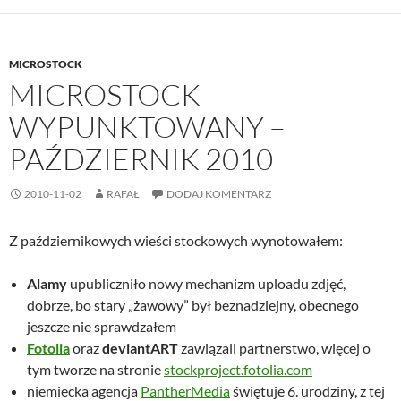
MICROSTOCK
MICROSTOCK
WYPUNKTOWANY –
PAŹDZIERNIK 2010
2010-11-02
RAFAŁ
DODAJ KOMENTARZ
Z październikowych wieści stockowych wynotowałem:
Alamy
upubliczniło nowy mechanizm uploadu zdjęć,
dobrze, bo stary „żawowy” był beznadziejny, obecnego
jeszcze nie sprawdzałem
Fotolia
oraz
deviantART
zawiązali partnerstwo, więcej o
tym tworze na stronie
stockproject.fotolia.com
niemiecka agencja
PantherMedia
świętuje 6. urodziny, z tej