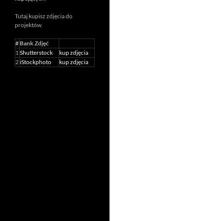
Tutaj kupisz zdjęcia do
projektów.
#
Bank Zdjęć
1
Shutterstock
kup zdjęcia
2
iStockphoto
kup zdjęcia