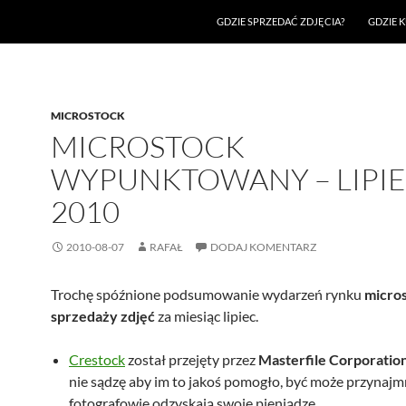
GDZIE SPRZEDAĆ ZDJĘCIA?
GDZIE K
MICROSTOCK
MICROSTOCK
WYPUNKTOWANY – LIPI
2010
2010-08-07
RAFAŁ
DODAJ KOMENTARZ
Trochę spóźnione podsumowanie wydarzeń rynku
micro
sprzedaży zdjęć
za miesiąc lipiec.
Crestock
został przejęty przez
Masterfile Corporatio
nie sądzę aby im to jakoś pomogło, być może przynajm
fotografowie odzyskają swoje pieniądze