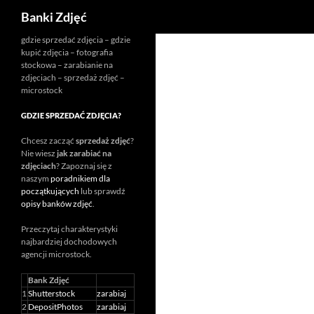
Szukaj
Banki Zdjęć
Przejdź
gdzie sprzedać zdjęcia – gdzie
kupić zdjęcia – fotografia
do
stockowa – zarabianie na
treści
zdjęciach – sprzedaż zdjęć –
microstock
GDZIE SPRZEDAĆ ZDJĘCIA?
Chcesz zacząć
sprzedaż zdjęć
?
Nie wiesz
jak zarabiać na
zdjęciach
? Zapoznaj się z
naszym
poradnikiem dla
początkujących
lub sprawdź
opisy banków zdjęć
.
Przeczytaj charakterystyki
najbardziej dochodowych
agencji
microstock
.
Bank Zdjęć
1
Shutterstock
zarabiaj
2
DepositPhotos
zarabiaj