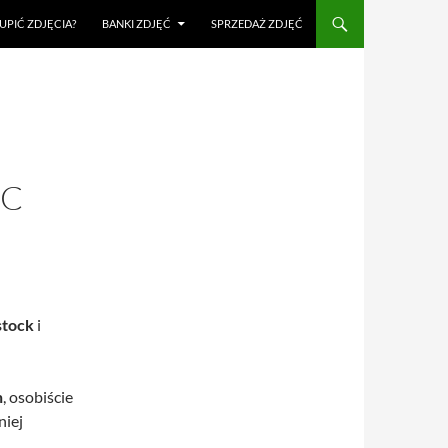
UPIĆ ZDJĘCIA?
BANKI ZDJĘĆ
SPRZEDAŻ ZDJĘĆ
EC
stock
i
n
, osobiście
niej