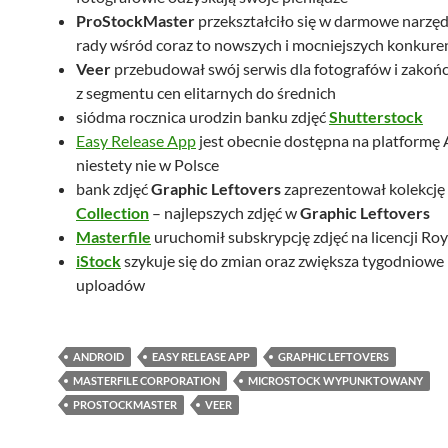
ProStockMaster
przekształciło się w darmowe narzędz
rady wśród coraz to nowszych i mocniejszych konkure
Veer
przebudował swój serwis dla fotografów i zakońc
z segmentu cen elitarnych do średnich
siódma rocznica urodzin banku zdjęć
Shutterstock
Easy Release App
jest obecnie dostępna na platformę 
niestety nie w Polsce
bank zdjęć
Graphic Leftovers
zaprezentował kolekcję
Collection
– najlepszych zdjęć w
Graphic Leftovers
Masterfile
uruchomił subskrypcję zdjęć na licencji Ro
iStock
szykuje się do zmian oraz zwiększa tygodniowe 
uploadów
ANDROID
EASY RELEASE APP
GRAPHIC LEFTOVERS
MASTERFILE CORPORATION
MICROSTOCK WYPUNKTOWANY
PROSTOCKMASTER
VEER