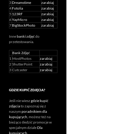
3
Dreamstime
zarabiaj
4
Fotolia
zarabiaj
5
123RF
zarabiaj
6
YayMicro
zarabiaj
7
BigStockPhoto
zarabiaj
Inne
banki zdjęć
do
przetestowania.
Bank Zdjęć
1
MostPhotos
zarabiaj
2
ShutterPoint
zarabiaj
3
Cutcaster
zarabiaj
GDZIE KUPIĆ ZDJĘCIA?
Jeśli nie wiesz
gdzie kupić
zdjęcia
to zapoznaj się z
naszym
poradnikiem dla
kupujących
, możesz też na
bieżąco śledzić promocje w
specjalnym dziale
Dla
kupujących
.