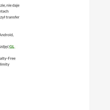
ie, nie daje
ntach
zył transfer
Android,
 zdjęć
GL
yalty-Free
limity