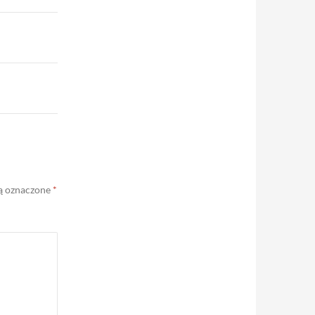
ą oznaczone
*