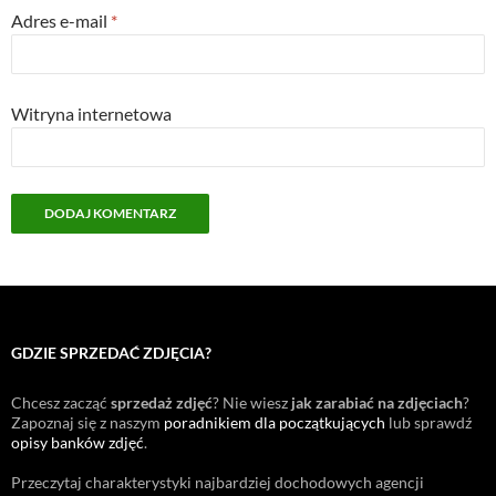
Adres e-mail
*
Witryna internetowa
GDZIE SPRZEDAĆ ZDJĘCIA?
Chcesz zacząć
sprzedaż zdjęć
? Nie wiesz
jak zarabiać na zdjęciach
?
Zapoznaj się z naszym
poradnikiem dla początkujących
lub sprawdź
opisy banków zdjęć
.
Przeczytaj charakterystyki najbardziej dochodowych agencji