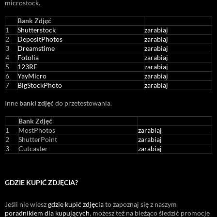
microstock
.
Bank Zdjęć
1
Shutterstock
zarabiaj
2
DepositPhotos
zarabiaj
3
Dreamstime
zarabiaj
4
Fotolia
zarabiaj
5
123RF
zarabiaj
6
YayMicro
zarabiaj
7
BigStockPhoto
zarabiaj
Inne
banki zdjęć
do przetestowania.
Bank Zdjęć
1
MostPhotos
zarabiaj
2
ShutterPoint
zarabiaj
3
Cutcaster
zarabiaj
GDZIE KUPIĆ ZDJĘCIA?
Jeśli nie wiesz
gdzie kupić zdjęcia
to zapoznaj się z naszym
poradnikiem dla kupujących
, możesz też na bieżąco śledzić promocje