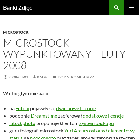
Przejdź
Szukaj
Banki Zdjęć
do
MENU
treści
GŁÓWN
MICROSTOCK
MICROSTOCK
WYPUNKTOWANY – LUTY
2008
2008-03-01
RAFAŁ
DODAJ KOMENTARZ
W ubiegłym miesiącu :
na
Fotolii
pojawiły się
dwie nowe licencje
podobnie
Dreamstime
zaoferował
dodatkowe licencje
iStockphoto
proponuje klientom
system backupu
guru fotografi microstock
Yuri Arcurs osiągnął diamentowy
status
na
iStockphoto
oraz zadeklarował zarobki za styczeń