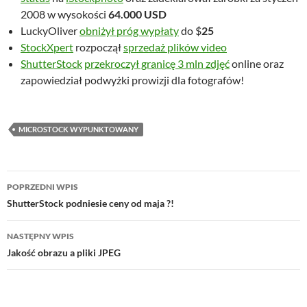
2008 w wysokości
64.000 USD
LuckyOliver
obniżył próg wypłaty
do $
25
StockXpert
rozpoczął
sprzedaż plików video
ShutterStock
przekroczył granicę 3 mln zdjęć
online oraz
zapowiedział podwyżki prowizji dla fotografów!
MICROSTOCK WYPUNKTOWANY
Nawigacja
POPRZEDNI WPIS
wpisu
ShutterStock podniesie ceny od maja ?!
NASTĘPNY WPIS
Jakość obrazu a pliki JPEG