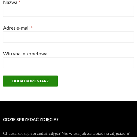
Nazwa
*
Adres e-mail
*
Witryna internetowa
GDZIE SPRZEDAĆ ZDJĘCIA?
Chcesz zacząć
sprzedaż zdjęć
? Nie wiesz
jak zarabiać na zdjęciach
?