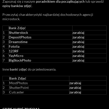
Zapoznaj się z naszym
poradnikiem dla początkujących
lub sprawdź
opisy banków zdjęć
.
Przeczytaj charakterystyki najbardziej dochodowych agencji
microstock
.
Bank Zdjęć
1
Shutterstock
zarabiaj
2
DepositPhotos
zarabiaj
3
Dreamstime
zarabiaj
4
Fotolia
zarabiaj
5
123RF
zarabiaj
6
YayMicro
zarabiaj
7
BigStockPhoto
zarabiaj
Inne
banki zdjęć
do przetestowania.
Bank Zdjęć
1
MostPhotos
zarabiaj
2
ShutterPoint
zarabiaj
3
Cutcaster
zarabiaj