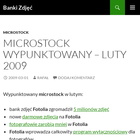
Przejdź
Szukaj
Banki Zdjęć
do
MENU
treści
GŁÓWN
MICROSTOCK
MICROSTOCK
WYPUNKTOWANY – LUTY
2009
2009-03-01
RAFAŁ
DODAJ KOMENTARZ
Wypunktowany
microstock
w lutym:
bank zdjęć
Fotolia
zgromadził
5 milionów zdjęć
nowe
darmowe zdjęcia
na
Fotolia
fotografowie zarobią mniej
w
Fotolia
Fotolia
wprowadza całkowity
program wyłącznościowy
dla
fotografów