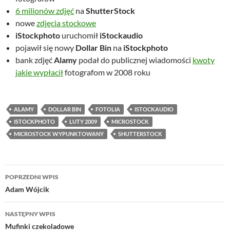
6 milionów zdjęć
na
ShutterStock
nowe
zdjęcia stockowe
iStockphoto
uruchomił
iStockaudio
pojawił się nowy
Dollar Bin
na
iStockphoto
bank zdjęć
Alamy
podał do publicznej wiadomości
kwoty
jakie wypłacił
fotografom w 2008 roku
ALAMY
DOLLAR BIN
FOTOLIA
ISTOCKAUDIO
ISTOCKPHOTO
LUTY 2009
MICROSTOCK
MICROSTOCK WYPUNKTOWANY
SHUTTERSTOCK
Nawigacja
POPRZEDNI WPIS
wpisu
Adam Wójcik
NASTĘPNY WPIS
Mufinki czekoladowe