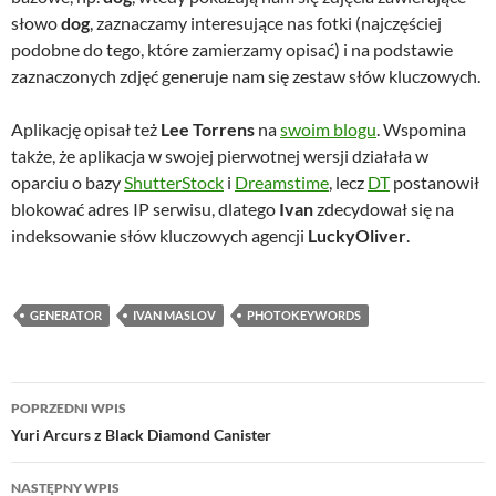
słowo
dog
, zaznaczamy interesujące nas fotki (najczęściej
podobne do tego, które zamierzamy opisać) i na podstawie
zaznaczonych zdjęć generuje nam się zestaw słów kluczowych.
Aplikację opisał też
Lee Torrens
na
swoim blogu
. Wspomina
także, że aplikacja w swojej pierwotnej wersji działała w
oparciu o bazy
ShutterStock
i
Dreamstime
, lecz
DT
postanowił
blokować adres IP serwisu, dlatego
Ivan
zdecydował się na
indeksowanie słów kluczowych agencji
LuckyOliver
.
GENERATOR
IVAN MASLOV
PHOTOKEYWORDS
Nawigacja
POPRZEDNI WPIS
wpisu
Yuri Arcurs z Black Diamond Canister
NASTĘPNY WPIS