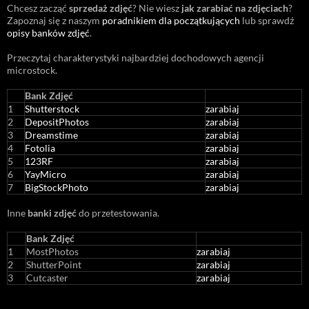
Chcesz zacząć
sprzedaż zdjęć
? Nie wiesz
jak zarabiać na zdjęciach
?
Zapoznaj się z naszym
poradnikiem dla początkujących
lub sprawdź
opisy banków zdjęć
.
Przeczytaj charakterystyki najbardziej dochodowych agencji
microstock
.
Bank Zdjęć
1
Shutterstock
zarabiaj
2
DepositPhotos
zarabiaj
3
Dreamstime
zarabiaj
4
Fotolia
zarabiaj
5
123RF
zarabiaj
6
YayMicro
zarabiaj
7
BigStockPhoto
zarabiaj
Inne
banki zdjęć
do przetestowania.
Bank Zdjęć
1
MostPhotos
zarabiaj
2
ShutterPoint
zarabiaj
3
Cutcaster
zarabiaj