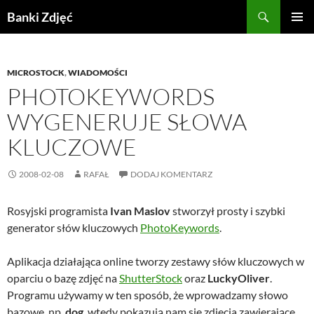
Przejdź
Szukaj
Banki Zdjęć
do
MENU
treści
GŁÓWN
MICROSTOCK
,
WIADOMOŚCI
PHOTOKEYWORDS
WYGENERUJE SŁOWA
KLUCZOWE
2008-02-08
RAFAŁ
DODAJ KOMENTARZ
Rosyjski programista
Ivan Maslov
stworzył prosty i szybki
generator słów kluczowych
PhotoKeywords
.
Aplikacja działająca online tworzy zestawy słów kluczowych w
oparciu o bazę zdjęć na
ShutterStock
oraz
LuckyOliver
.
Programu używamy w ten sposób, że wprowadzamy słowo
bazowe, np.
dog
, wtedy pokazują nam się zdjęcia zawierające