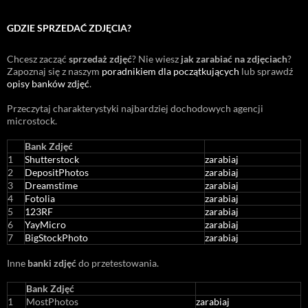
GDZIE SPRZEDAĆ ZDJĘCIA?
Chcesz zacząć
sprzedaż zdjęć
? Nie wiesz
jak zarabiać na zdjęciach
?
Zapoznaj się z naszym
poradnikiem dla początkujących
lub sprawdź
opisy banków zdjęć
.
Przeczytaj charakterystyki najbardziej dochodowych agencji
microstock
.
Bank Zdjęć
1
Shutterstock
zarabiaj
2
DepositPhotos
zarabiaj
3
Dreamstime
zarabiaj
4
Fotolia
zarabiaj
5
123RF
zarabiaj
6
YayMicro
zarabiaj
7
BigStockPhoto
zarabiaj
Inne
banki zdjęć
do przetestowania.
Bank Zdjęć
1
MostPhotos
zarabiaj