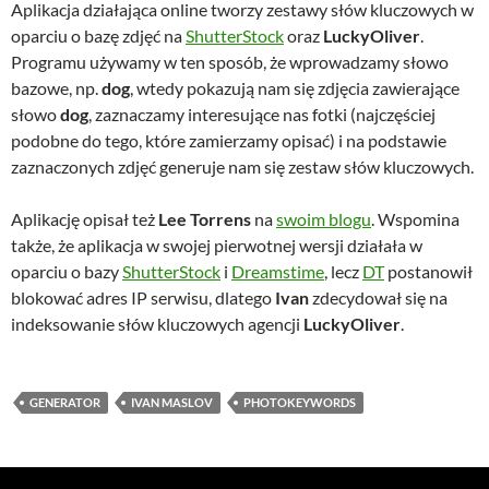
Aplikacja działająca online tworzy zestawy słów kluczowych w
oparciu o bazę zdjęć na
ShutterStock
oraz
LuckyOliver
.
Programu używamy w ten sposób, że wprowadzamy słowo
bazowe, np.
dog
, wtedy pokazują nam się zdjęcia zawierające
słowo
dog
, zaznaczamy interesujące nas fotki (najczęściej
podobne do tego, które zamierzamy opisać) i na podstawie
zaznaczonych zdjęć generuje nam się zestaw słów kluczowych.
Aplikację opisał też
Lee Torrens
na
swoim blogu
. Wspomina
także, że aplikacja w swojej pierwotnej wersji działała w
oparciu o bazy
ShutterStock
i
Dreamstime
, lecz
DT
postanowił
blokować adres IP serwisu, dlatego
Ivan
zdecydował się na
indeksowanie słów kluczowych agencji
LuckyOliver
.
GENERATOR
IVAN MASLOV
PHOTOKEYWORDS