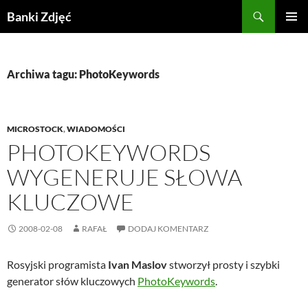
Przejdź
Szukaj
Banki Zdjęć
do
MENU
treści
GŁÓWN
Archiwa tagu: PhotoKeywords
MICROSTOCK
,
WIADOMOŚCI
PHOTOKEYWORDS
WYGENERUJE SŁOWA
KLUCZOWE
2008-02-08
RAFAŁ
DODAJ KOMENTARZ
Rosyjski programista
Ivan Maslov
stworzył prosty i szybki
generator słów kluczowych
PhotoKeywords
.