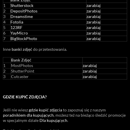
1
Shutterstock
zarabiaj
2
DepositPhotos
zarabiaj
3
Dreamstime
zarabiaj
4
Fotolia
zarabiaj
5
123RF
zarabiaj
6
YayMicro
zarabiaj
7
BigStockPhoto
zarabiaj
Inne
banki zdjęć
do przetestowania.
Bank Zdjęć
1
MostPhotos
zarabiaj
2
ShutterPoint
zarabiaj
3
Cutcaster
zarabiaj
GDZIE KUPIĆ ZDJĘCIA?
Jeśli nie wiesz
gdzie kupić zdjęcia
to zapoznaj się z naszym
poradnikiem dla kupujących
, możesz też na bieżąco śledzić promocje
w specjalnym dziale
Dla kupujących
.