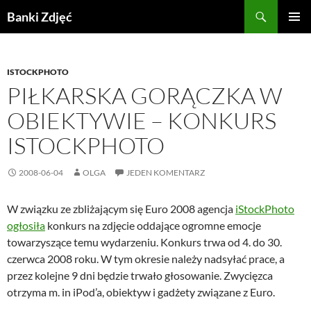
Przejdź
Szukaj
Banki Zdjęć
do
MENU
treści
GŁÓWN
ISTOCKPHOTO
PIŁKARSKA GORĄCZKA W
OBIEKTYWIE – KONKURS
ISTOCKPHOTO
2008-06-04
OLGA
JEDEN KOMENTARZ
W związku ze zbliżającym się Euro 2008 agencja
iStockPhoto
ogłosiła
konkurs na zdjęcie oddające ogromne emocje
towarzyszące temu wydarzeniu. Konkurs trwa od 4. do 30.
czerwca 2008 roku. W tym okresie należy nadsyłać prace, a
przez kolejne 9 dni będzie trwało głosowanie. Zwycięzca
otrzyma m. in iPod’a, obiektyw i gadżety związane z Euro.