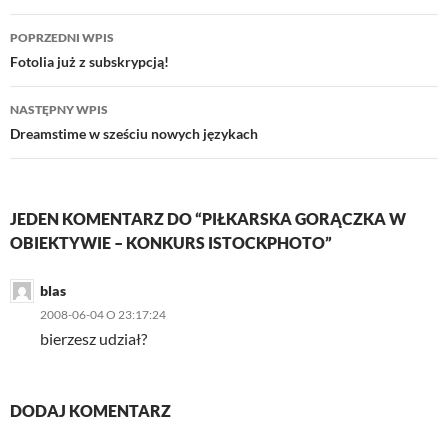
Nawigacja
POPRZEDNI WPIS
wpisu
Fotolia już z subskrypcją!
NASTĘPNY WPIS
Dreamstime w sześciu nowych językach
JEDEN KOMENTARZ DO “PIŁKARSKA GORĄCZKA W
OBIEKTYWIE – KONKURS ISTOCKPHOTO”
blas
2008-06-04 O 23:17:24
bierzesz udział?
DODAJ KOMENTARZ