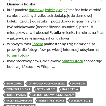
Diomedia Polska
ktoś pamięta
darmową kolekcję zdjęć
? można było zarobić
na niesprzedanych zdjęciach dodając je do darmowej
kolekcji za 0.5$ od sztuki … początkowo zdjęcia miały tam
być zablokowane (bez możliwości usunięcia) przez 18
miesięcy, w chwili obecnej
Fotolia
zmieniła ten okres na 5 lat
– jak zwykle nie mówiąc nikomu słowa
w nowym roku
Fotolia
podnosi ceny zdjęć
oraz obniża
prowizje dla fotografów, po więcej informacji odsyłam na
forum Fotolia
mało stockowy news, ale ciekawy,
Shutterstock
sponsoruje
budowę 12 studni w Etiopii …
BANK ZDJĘĆ
DARMOWA KOLEKCJA ZDJĘĆ
DIOMEDIA
DIOMEDIA POLSKA
GETTY IMAGES
HAAP MEDIA
INDIGO IMAGES
MICROSTOCK WYPUNKTOWANY
SKLEP ZE ZDJĘCIAMI
VEER MARKETPLACE
WYDRUKI ZDJĘĆ