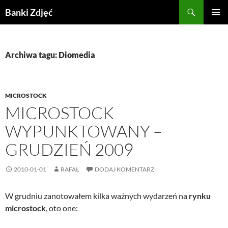
Przejdź
Szukaj
Banki Zdjęć
do
MENU
treści
GŁÓWN
Archiwa tagu: Diomedia
MICROSTOCK
MICROSTOCK
WYPUNKTOWANY –
GRUDZIEŃ 2009
2010-01-01
RAFAŁ
DODAJ KOMENTARZ
W grudniu zanotowałem kilka ważnych wydarzeń na
rynku
microstock
, oto one: