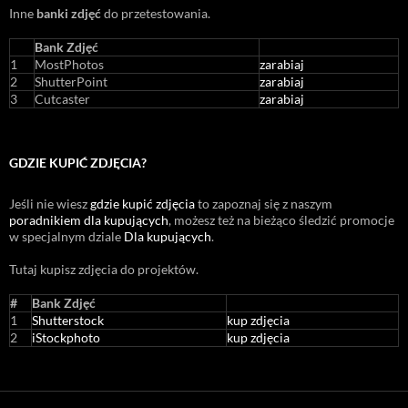
Inne
banki zdjęć
do przetestowania.
Bank Zdjęć
1
MostPhotos
zarabiaj
2
ShutterPoint
zarabiaj
3
Cutcaster
zarabiaj
GDZIE KUPIĆ ZDJĘCIA?
Jeśli nie wiesz
gdzie kupić zdjęcia
to zapoznaj się z naszym
poradnikiem dla kupujących
, możesz też na bieżąco śledzić promocje
w specjalnym dziale
Dla kupujących
.
Tutaj kupisz zdjęcia do projektów.
#
Bank Zdjęć
1
Shutterstock
kup zdjęcia
2
iStockphoto
kup zdjęcia