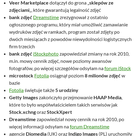
Veer Marketplace
dołączył do grona „
sklepów ze
zdjęciami
„, które gwarantują legalność zdjęć
bank zdjęć
Dreamstime
zrezygnował z ostatnio
ogłoszonego programu, który miał umożliwić zamawianie
wydruków zdjęć w ramkach, program został zdjęty po
dwóch miesiącach z powodów niewydolności logistycznych
firm trzecich
bank zdjęć
iStockphoto
zapowiedział zmiany na rok 2010,
m.in. mowy cennik zdjęć, nowe poziomy awansów
fotografów, po więcej szczegółów odsyłam na
forum iStock
microstock
Fotolia
osiągnął poziom
8 milionów zdjęć
w
bazie
Fotolia
świętuje także
5 urodziny
Getty Images
zakończyło przejmowanie
HAAP Media
,
które to było współwłaścicielem takich serwisów jak
Stock.xchng
oraz
StockXpert
Dreamstime
zapowiedział nowy cennik na rok 2010, po
więcej informacji odsyłam na
forum Dreamstime
agencje
Diomedia
(UK) oraz
Indigo Images
(PL) uruchomiły