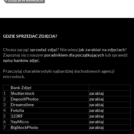
ZDJĘCIA W RAMKACH
GDZIE SPRZEDAĆ ZDJĘCIA?
Chcesz zacząć
sprzedaż zdjęć
? Nie wiesz
jak zarabiać na zdjęciach
?
Zapoznaj się z naszym
poradnikiem dla początkujących
lub sprawdź
opisy banków zdjęć
.
Przeczytaj charakterystyki najbardziej dochodowych agencji
microstock
.
Bank Zdjęć
1
Shutterstock
zarabiaj
2
DepositPhotos
zarabiaj
3
Dreamstime
zarabiaj
4
Fotolia
zarabiaj
5
123RF
zarabiaj
6
YayMicro
zarabiaj
7
BigStockPhoto
zarabiaj