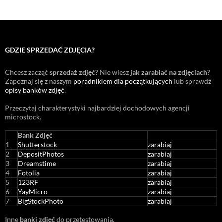
GDZIE SPRZEDAĆ ZDJĘCIA?
Chcesz zacząć
sprzedaż zdjęć
? Nie wiesz
jak zarabiać na zdjęciach
?
Zapoznaj się z naszym
poradnikiem dla początkujących
lub sprawdź
opisy banków zdjęć
.
Przeczytaj charakterystyki najbardziej dochodowych agencji
microstock
.
Bank Zdjęć
1
Shutterstock
zarabiaj
2
DepositPhotos
zarabiaj
3
Dreamstime
zarabiaj
4
Fotolia
zarabiaj
5
123RF
zarabiaj
6
YayMicro
zarabiaj
7
BigStockPhoto
zarabiaj
Inne
banki zdjęć
do przetestowania.