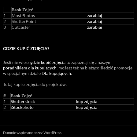
Bank Zdjęć
1
MostPhotos
zarabiaj
2
ShutterPoint
zarabiaj
3
Cutcaster
zarabiaj
GDZIE KUPIĆ ZDJĘCIA?
Jeśli nie wiesz
gdzie kupić zdjęcia
to zapoznaj się z naszym
poradnikiem dla kupujących
, możesz też na bieżąco śledzić promocje
w specjalnym dziale
Dla kupujących
.
Tutaj kupisz zdjęcia do projektów.
#
Bank Zdjęć
1
Shutterstock
kup zdjęcia
2
iStockphoto
kup zdjęcia
Dumnie wspierane przez WordPress