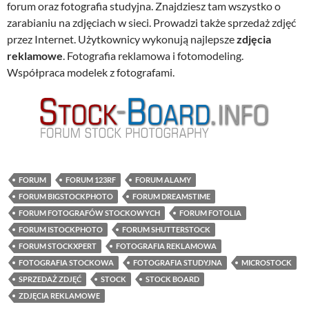
forum oraz fotografia studyjna. Znajdziesz tam wszystko o
zarabianiu na zdjęciach w sieci. Prowadzi także sprzedaż zdjęć
przez Internet. Użytkownicy wykonują najlepsze
zdjęcia
reklamowe
. Fotografia reklamowa i fotomodeling.
Współpraca modelek z fotografami.
FORUM
FORUM 123RF
FORUM ALAMY
FORUM BIGSTOCKPHOTO
FORUM DREAMSTIME
FORUM FOTOGRAFÓW STOCKOWYCH
FORUM FOTOLIA
FORUM ISTOCKPHOTO
FORUM SHUTTERSTOCK
FORUM STOCKXPERT
FOTOGRAFIA REKLAMOWA
FOTOGRAFIA STOCKOWA
FOTOGRAFIA STUDYJNA
MICROSTOCK
SPRZEDAŻ ZDJĘĆ
STOCK
STOCK BOARD
ZDJĘCIA REKLAMOWE