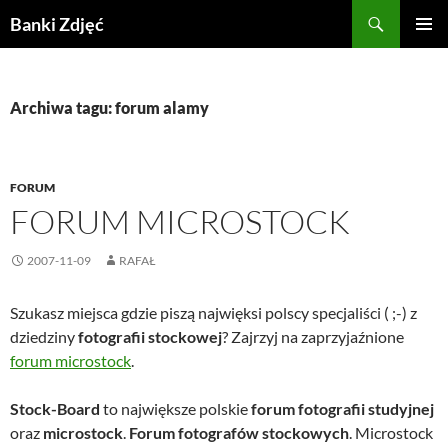
Przejdź
Szukaj
Banki Zdjęć
do
MENU
treści
GŁÓWN
Archiwa tagu: forum alamy
FORUM
FORUM MICROSTOCK
2007-11-09
RAFAŁ
Szukasz miejsca gdzie piszą najwięksi polscy specjaliści ( ;-) z
dziedziny
fotografii stockowej
? Zajrzyj na zaprzyjaźnione
forum microstock
.
Stock-Board
to największe polskie
forum fotografii studyjnej
oraz
microstock
.
Forum fotografów stockowych
. Microstock