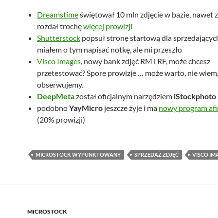
Dreamstime
świętował 10 mln zdjęcie w bazie, nawet z 
rozdał trochę
więcej prowizji
Shutterstock
popsuł stronę startową dla sprzedających
miałem o tym napisać notkę, ale mi przeszło
Visco Images
, nowy bank zdjęć RM i RF, może chcesz
przetestować? Spore prowizje … może warto, nie wiem
obserwujemy.
DeepMeta
został oficjalnym narzędziem
iStockphoto
podobno
YayMicro
jeszcze żyje i ma
nowy program afil
(20% prowizji)
MICROSTOCK WYPUNKTOWANY
SPRZEDAŻ ZDJĘĆ
VISCO IM
MICROSTOCK