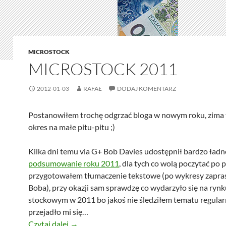
MICROSTOCK
MICROSTOCK 2011
2012-01-03
RAFAŁ
DODAJ KOMENTARZ
Postanowiłem trochę odgrzać bloga w nowym roku, zima 
okres na małe pitu-pitu ;)
Kilka dni temu via G+ Bob Davies udostępnił bardzo ładn
podsumowanie roku 2011
, dla tych co wolą poczytać po 
przygotowałem tłumaczenie tekstowe (po wykresy zapr
Boba), przy okazji sam sprawdzę co wydarzyło się na rynk
stockowym w 2011 bo jakoś nie śledziłem tematu regular
przejadło mi się…
Microstock 2011
Czytaj dalej
→