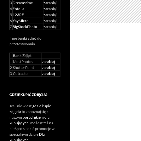
3
Dreamstime
zarabiaj
4
Fotolia
zarabiaj
5
123RF
zarabiaj
6
YayMicro
zarabiaj
7
BigStockPhoto
zarabiaj
Inne
banki zdjęć
do
przetestowania.
Bank Zdjęć
1
MostPhotos
zarabiaj
2
ShutterPoint
zarabiaj
3
Cutcaster
zarabiaj
GDZIE KUPIĆ ZDJĘCIA?
Jeśli nie wiesz
gdzie kupić
zdjęcia
to zapoznaj się z
naszym
poradnikiem dla
kupujących
, możesz też na
bieżąco śledzić promocje w
specjalnym dziale
Dla
kupujących
.