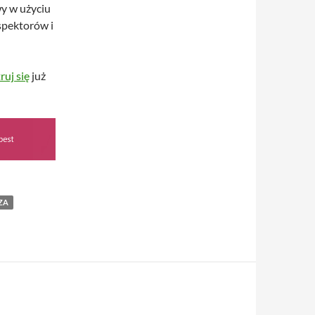
wy w użyciu
nspektorów i
ruj się
już
ZA