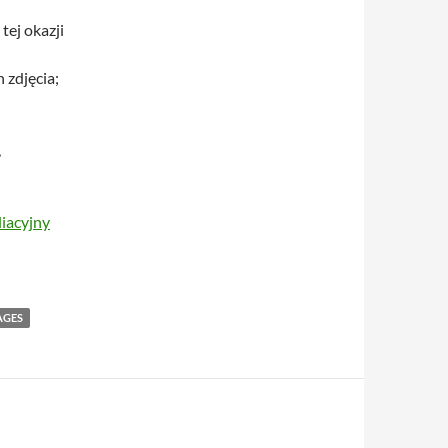
tej okazji
 zdjęcia;
,
iacyjny
AGES