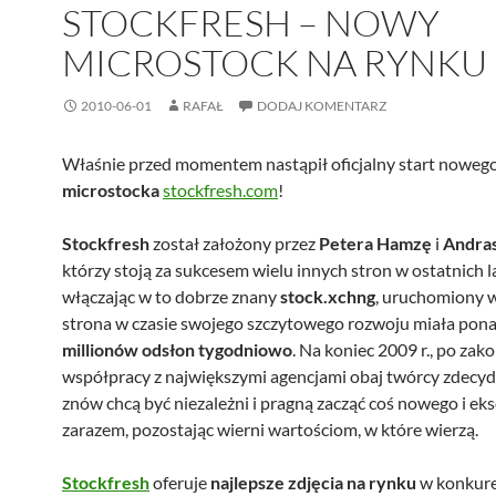
STOCKFRESH – NOWY
MICROSTOCK NA RYNKU
2010-06-01
RAFAŁ
DODAJ KOMENTARZ
Właśnie przed momentem nastąpił oficjalny start noweg
microstocka
stockfresh.com
!
Stockfresh
został założony przez
Petera Hamzę
i
Andras
którzy stoją za sukcesem wielu innych stron w ostatnich l
włączając w to dobrze znany
stock.xchng
, uruchomiony w
strona w czasie swojego szczytowego rozwoju miała pon
millionów odsłon tygodniowo
. Na koniec 2009 r., po zak
współpracy z największymi agencjami obaj twórcy zdecyd
znów chcą być niezależni i pragną zacząć coś nowego i ek
zarazem, pozostając wierni wartościom, w które wierzą.
Stockfresh
oferuje
najlepsze zdjęcia na rynku
w konkure