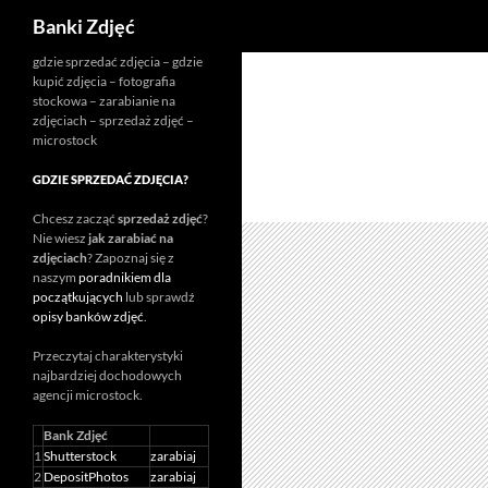
Szukaj
Banki Zdjęć
Przejdź
gdzie sprzedać zdjęcia – gdzie
kupić zdjęcia – fotografia
do
stockowa – zarabianie na
treści
zdjęciach – sprzedaż zdjęć –
microstock
GDZIE SPRZEDAĆ ZDJĘCIA?
Chcesz zacząć
sprzedaż zdjęć
?
Nie wiesz
jak zarabiać na
zdjęciach
? Zapoznaj się z
naszym
poradnikiem dla
początkujących
lub sprawdź
opisy banków zdjęć
.
Przeczytaj charakterystyki
najbardziej dochodowych
agencji
microstock
.
Bank Zdjęć
1
Shutterstock
zarabiaj
2
DepositPhotos
zarabiaj