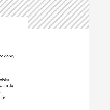
to dobry
e
polsku
aszam do
u
nie,