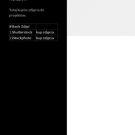
Tutaj kupisz zdjęcia do
projektów.
#
Bank Zdjęć
1
Shutterstock
kup zdjęcia
2
iStockphoto
kup zdjęcia