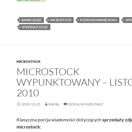
BANKI ZDJĘĆ
MICROSTOCK
PODSUMOWANIE ROKU
SPR
SPRZEDAŻ ZDJĘĆ
MICROSTOCK
MICROSTOCK
WYPUNKTOWANY – LIST
2010
2010-12-05
RAFAŁ
DODAJ KOMENTARZ
Klasyczna porcja wiadomości dotyczących
sprzedaży zdj
microstock
: