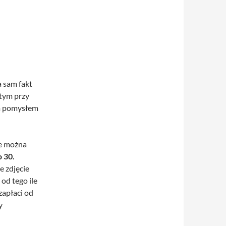
 sam fakt
 tym przy
m pomysłem
ie można
o 30.
e zdjęcie
 od tego ile
zapłaci od
y