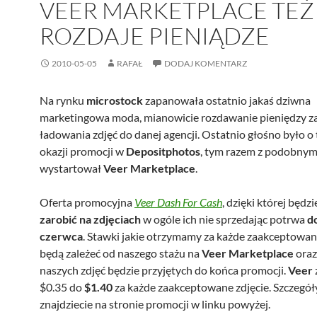
VEER MARKETPLACE TEŻ
ROZDAJE PIENIĄDZE
2010-05-05
RAFAŁ
DODAJ KOMENTARZ
Na rynku
microstock
zapanowała ostatnio jakaś dziwna
marketingowa moda, mianowicie rozdawanie pieniędzy za
ładowania zdjęć do danej agencji. Ostatnio głośno było o
okazji promocji w
Depositphotos
, tym razem z podobny
wystartował
Veer Marketplace
.
Oferta promocyjna
Veer Dash For Cash
, dzięki której będz
zarobić na zdjęciach
w ogóle ich nie sprzedając potrwa
d
czerwca
. Stawki jakie otrzymamy za każde zaakceptowan
będą zależeć od naszego stażu na
Veer Marketplace
oraz
naszych zdjęć będzie przyjętych do końca promocji.
Veer
$0.35 do
$1.40
za każde zaakceptowane zdjęcie. Szczegół
znajdziecie na stronie promocji w linku powyżej.