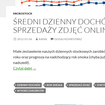
MICROSTOCK
ŚREDNI DZIENNY DOCH
SPRZEDAŻY ZDJĘĆ ONLI
2012-01-06
RAFAŁ
DODAJ KOMENTARZ
Małe zestawienie naszych dziennych stockowych zarobk
roku oraz prognoza na nadchodzący rok smoka (chyba ju
nadszedł).
Średni dzienny dochód ze sprzedaży zdjęć onl
Czytaj dalej
→
DZIENNY DOCHÓD
ROK SMOKA
SPRZEDAŻ ZDJĘĆ
STATY
WYKRES ZAROBKÓW