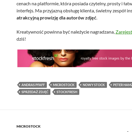
cenach na platformie, która posiada czytelny, prosty i łat
interfejs. Ma przyjazną obsługę klienta, świetny zespół i
atrakcyjną prowizję dla autorów zdjęć
.
Kreatywność powinna być należycie nagradzana,
Zarejest
dziś!
ANDRAS PFAFF
MICROSTOCK
NOWY STOCK
PETER HAM
SPRZEDAŻ ZDJĘĆ
STOCKFRESH
MICROSTOCK