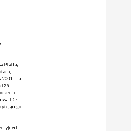
o
a Pfaffa
,
atach,
 2001 r. Ta
ad
25
ończeniu
owali, że
scytującego
ncyjnych