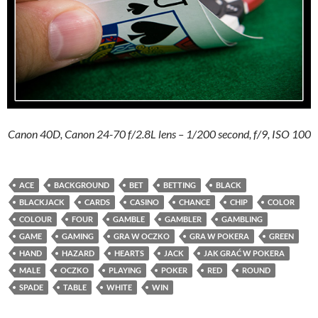
Canon 40D, Canon 24-70 f/2.8L lens – 1/200 second, f/9, ISO 100
ACE
BACKGROUND
BET
BETTING
BLACK
BLACKJACK
CARDS
CASINO
CHANCE
CHIP
COLOR
COLOUR
FOUR
GAMBLE
GAMBLER
GAMBLING
GAME
GAMING
GRA W OCZKO
GRA W POKERA
GREEN
HAND
HAZARD
HEARTS
JACK
JAK GRAĆ W POKERA
MALE
OCZKO
PLAYING
POKER
RED
ROUND
SPADE
TABLE
WHITE
WIN