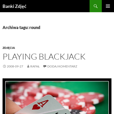
Przejdź
Szukaj
Banki Zdjęć
do
MENU
treści
GŁÓWN
Archiwa tagu: round
ZDJĘCIA
PLAYING BLACKJACK
2008-09-27
RAFAŁ
DODAJ KOMENTARZ