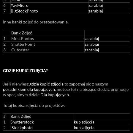
6
YayMicro
zarabiaj
7
BigStockPhoto
zarabiaj
Inne
banki zdjęć
do przetestowania.
Bank Zdjęć
1
MostPhotos
zarabiaj
2
ShutterPoint
zarabiaj
3
Cutcaster
zarabiaj
GDZIE KUPIĆ ZDJĘCIA?
Jeśli nie wiesz
gdzie kupić zdjęcia
to zapoznaj się z naszym
poradnikiem dla kupujących
, możesz też na bieżąco śledzić promocje
w specjalnym dziale
Dla kupujących
.
Tutaj kupisz zdjęcia do projektów.
#
Bank Zdjęć
1
Shutterstock
kup zdjęcia
2
iStockphoto
kup zdjęcia