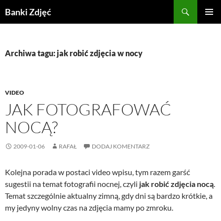
Przejdź
Szukaj
Banki Zdjęć
do
MENU
treści
GŁÓWN
Archiwa tagu: jak robić zdjęcia w nocy
VIDEO
JAK FOTOGRAFOWAĆ
NOCĄ?
2009-01-06
RAFAŁ
DODAJ KOMENTARZ
Kolejna porada w postaci video wpisu, tym razem garść
sugestii na temat fotografii nocnej, czyli
jak robić zdjęcia nocą
.
Temat szczególnie aktualny zimną, gdy dni są bardzo krótkie, a
my jedyny wolny czas na zdjęcia mamy po zmroku.