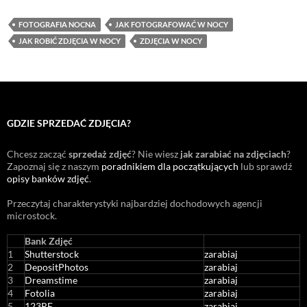
FOTOGRAFIA NOCNA
JAK FOTOGRAFOWAĆ W NOCY
JAK ROBIĆ ZDJĘCIA W NOCY
ZDJĘCIA W NOCY
GDZIE SPRZEDAĆ ZDJĘCIA?
Chcesz zacząć
sprzedaż zdjęć
? Nie wiesz
jak zarabiać na zdjęciach
?
Zapoznaj się z naszym
poradnikiem dla początkujących
lub sprawdź
opisy banków zdjęć
.
Przeczytaj charakterystyki najbardziej dochodowych agencji
microstock
.
Bank Zdjęć
1
Shutterstock
zarabiaj
2
DepositPhotos
zarabiaj
3
Dreamstime
zarabiaj
4
Fotolia
zarabiaj
5
123RF
zarabiaj